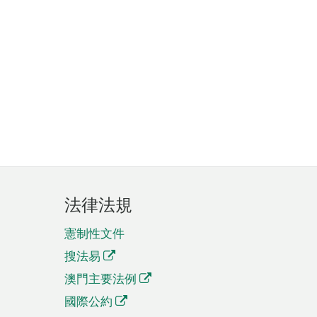
法律法規
憲制性文件
搜法易
澳門主要法例
國際公約