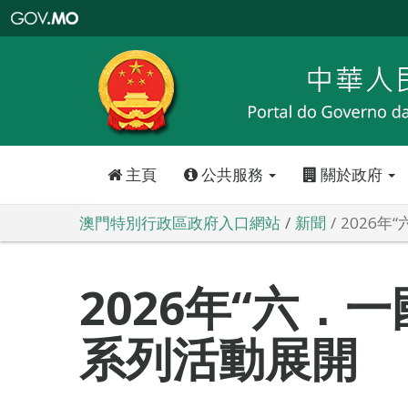
澳
門
特
別
行
政
區
政
府
入
口
網
站
主頁
公共服務
關於政府
澳門特別行政區政府入口網站
新聞
2026年
2026年“六．
系列活動展開