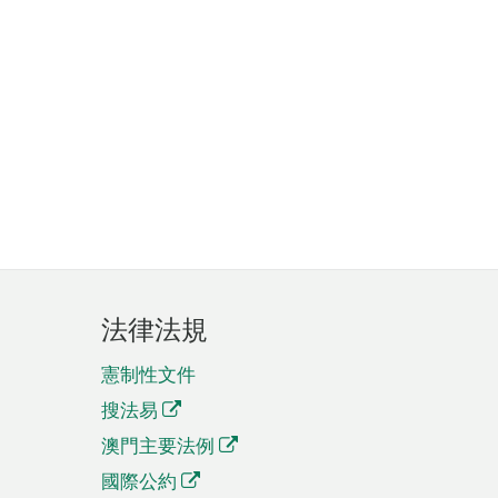
法律法規
憲制性文件
搜法易
澳門主要法例
國際公約