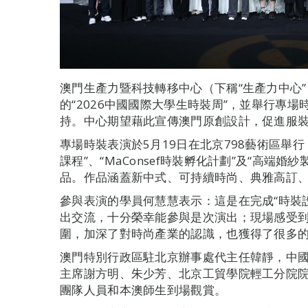
澳門生產力暨科技轉移中心（下稱“生產力中心
的“2026中國國際大學生時裝周”，並舉行專
持。中心期望藉此宣傳澳門原創設計，促進服
專場時裝表演於5月19日在北京798藝術區舉
課程”、“MaConsef時裝孵化計劃”及“高端婚
品。作品涵蓋新中式、可持續時尚、典雅高訂
參與表演的學員何慧慧表示：這是在完成“時裝
出交流，十分榮幸能參與是次演出；現場感受
圍，加深了對時尚產業的認識，也獲得了很多
澳門特別行政區駐北京辦事處代主任韓靜，中
主席謝方明、朱少芳、北京工貿學院輕工分院
團隊人員和本澳師生到場觀賞。