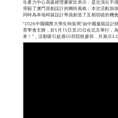
生產力中心高級經理麥家欣表示：是次演出不
突顯了澳門原創設計的獨特風格；本次活動加
同時為本地時裝設計學員創造了互相切磋的機
“2026中國國際大學生時裝周”由中國服裝設
育學會主辦，於5月15日至20日在北京舉行，
來！”，活動吸引超過50所院校參與，共展示3,