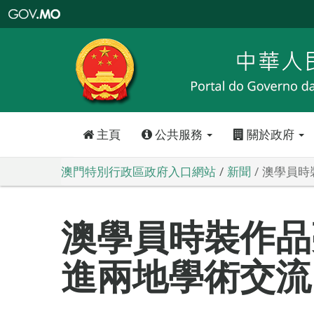
澳
門
特
別
行
政
區
政
府
入
口
網
站
主頁
公共服務
關於政府
澳門特別行政區政府入口網站
新聞
澳學員時
澳學員時裝作品
進兩地學術交流