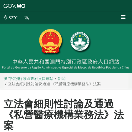
澳
門
特
32°C
別
行
政
區
政
府
入
口
網
站
澳門特別行政區政府入口網站
新聞
立法會細則性討論及通過 《私營醫療機構業務法》法案
立法會細則性討論及通過
《私營醫療機構業務法》法
案