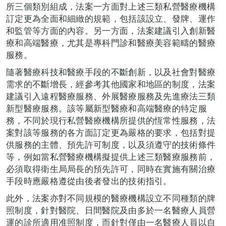
所三個類別組成，法案一方面對上述三類私營醫療機構
訂定更為全面和細緻的規範，包括該設立、發牌、運作
和監管等方面的內容。另一方面，法案建議引入創新醫
療和高端醫療，尤其是專科門診和醫療美容範疇的醫療
服務。
隨著醫療科技和醫療手段的不斷創新，以及社會對醫療
需求的不斷增長，經參考其他國家和地區的制度，法案
建議引入遠程醫療服務、外展醫療服務及先進療法三類
新型醫療服務。該等屬新型醫療和高端醫療的特定服
務，不同於現行私營醫療機構所提供的恆常性服務，法
案對該等服務的各方面訂定更為嚴格的要求，包括對提
供服務的主體、預先許可制度，以及須遵守的技術條件
等，例如當私營醫療機構擬提供上述三類醫療服務前，
必須取得衛生局局長的預先許可，同時在實施有關治療
手段時應嚴格遵從由後者發出的技術指引。
此外，法案亦對不同規模的醫療機構設立不同種類的牌
照制度，針對醫院、日間醫院及由多於一名醫療人員營
運的診所適用准照制度，而針對僅由一名醫療人員以自