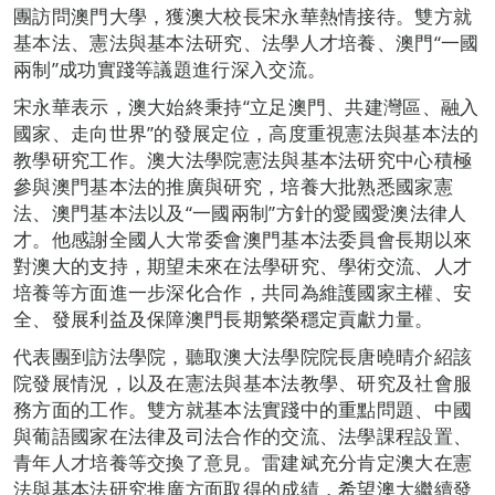
團訪問澳門大學，獲澳大校長宋永華熱情接待。雙方就
基本法、憲法與基本法研究、法學人才培養、澳門“一國
兩制”成功實踐等議題進行深入交流。
宋永華表示，澳大始終秉持“立足澳門、共建灣區、融入
國家、走向世界”的發展定位，高度重視憲法與基本法的
教學研究工作。澳大法學院憲法與基本法研究中心積極
參與澳門基本法的推廣與研究，培養大批熟悉國家憲
法、澳門基本法以及“一國兩制”方針的愛國愛澳法律人
才。他感謝全國人大常委會澳門基本法委員會長期以來
對澳大的支持，期望未來在法學研究、學術交流、人才
培養等方面進一步深化合作，共同為維護國家主權、安
全、發展利益及保障澳門長期繁榮穩定貢獻力量。
代表團到訪法學院，聽取澳大法學院院長唐曉晴介紹該
院發展情況，以及在憲法與基本法教學、研究及社會服
務方面的工作。雙方就基本法實踐中的重點問題、中國
與葡語國家在法律及司法合作的交流、法學課程設置、
青年人才培養等交換了意見。雷建斌充分肯定澳大在憲
法與基本法研究推廣方面取得的成績，希望澳大繼續發