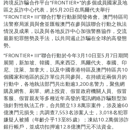
跨境反詐騙合作平台“FRONTIER+”的多個成員國家及地
區之反詐中心代表，於5月20日在馬爾代夫舉行
“FRONTIER+ III”聯合打擊行動新聞發佈會。澳門特區司
法警察局派員與會並匯報澳門在參與該聯合行動之執法
情況及成果，以及與各地反詐中心加強警務協作，交流
最新犯罪態勢及手法，以共同遏止詐騙在全球的高發態
勢。
“FRONTIER+ III”聯合行動於今年3月10日至5月7日期間
展開，新加坡、韓國、馬來西亞、馬爾代夫、泰國、印
尼、汶萊、加拿大，以及中國香港特區及澳門特區共10
個國家和地區的反詐單位共同參與。在持續近兩個月的
行動中，各地執法部門共出動逾3,200名警力，聚焦網
購及網售、刷單、網上投資、假冒政府機關人員、假冒
客服、假冒親友等多種近年高發的電訊網絡詐騙類型加
強針對性執法工作，合共開立13.8萬宗案件，涉及逾60
億澳門元損失；共調查7,553名涉案人士，3,018名犯罪
嫌疑人被捕（年齡介乎13至85歲）；凍結10.2萬個涉詐
銀行帳戶，並成功扣押逾12.8億澳門元不法資金。