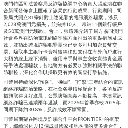
澳門特區司法警察局反詐騙協調中心負責人張遠鴻在聯
合新聞發佈會上匯報了該局的行動成果。行動期間，司
警局共開立81宗針對上述犯罪的電訊網絡騙案，涉及
2,628萬澳門元損失，並拘捕10人、凍結11個銀行帳戶
及50萬澳門元騙款。會上，張遠鴻介紹了局方協同澳門
社會各界在防治電訊網絡詐騙方面推出的重點措施及成
效，並指出跨境詐騙犯罪團伙已更多利用加密貨幣交
易、騙取事主銀行卡資料後經移動支付在海外商戶進行
大額的線上線下消費、僱用車手與事主交收實體貴金屬
等手法處理騙款，各地警方有必要加強對相關手法的聯
防聯控，深化合作以採取更有效的調查打擊措施。
司警局持續深化“預防”、“挽回”、“打擊”三者結合的電訊
網絡詐騙防治策略，在社會各界積極配合下，各項反詐
措施取得良好進展，公眾防騙意識不斷提高。本澳電訊
網絡詐騙已連續兩年遞減，而2026年首季亦較2025年
同期下降約30.8%，反詐成效不斷鞏固。
司警局期望在跨境反詐騙合作平台FRONTIER+的框架
下，繼續深化與13個成員國家和地區間的雙多邊合作，