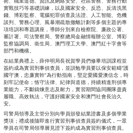
術、職業道德、資訊及網絡安全、社區警務、警務行動
實戰技巧等基礎訓練，以及國家安全、反恐、反清洗黑
錢、博彩監察、電腦犯罪偵查及法證、人工智能、危機
談判、警務心理、風暴潮疏散撤離計劃等多個主題的專
項培訓和專題講座，導師分別來自檢察院、廉政公署、
審計署、司法警察局、警察總局金融情報辦公室、博彩
監察協調局、衛生局、澳門理工大學、澳門紅十字會等
部門和機構。
在結業典禮上，薛仲明局長祝賀學員們修畢培訓課程並
簽約成為實習刑事偵查員，並訓勉學員要以保安範疇“護
國守澳，忠廉實幹”為行動指南，堅定愛國愛澳信念，時
刻牢記使命；恪守法律、紀律與道德，持續精進刑偵專
業能力，不斷鑄煉意志及耐力，實習期間協同團隊盡責
履職、高效執法，守護好國家安全和澳門社會長治久
安。
司警局領導及主管分別向學員頒發結業證書及多個學業
獎項；禮成後隨即進行實習刑事偵查員簽約儀式，一眾
學員在司警局領導層見證下簽約成為實習刑事偵查員。