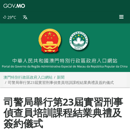
澳
門
特
29°C
別
行
政
區
政
府
入
口
網
站
澳門特別行政區政府入口網站
新聞
司警局舉行第23屆實習刑事偵查員培訓課程結業典禮及簽約儀式
司警局舉行第23屆實習刑事
偵查員培訓課程結業典禮及
簽約儀式