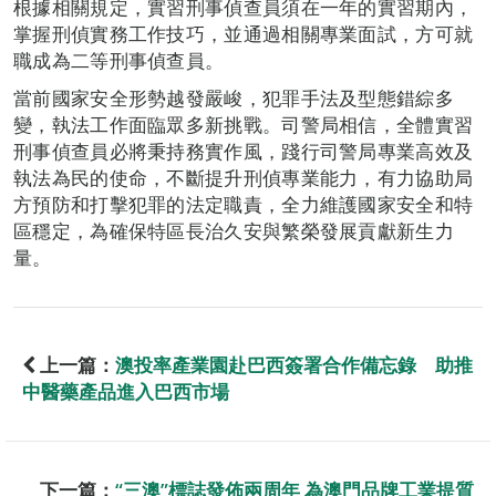
根據相關規定，實習刑事偵查員須在一年的實習期內，
掌握刑偵實務工作技巧，並通過相關專業面試，方可就
職成為二等刑事偵查員。
當前國家安全形勢越發嚴峻，犯罪手法及型態錯綜多
變，執法工作面臨眾多新挑戰。司警局相信，全體實習
刑事偵查員必將秉持務實作風，踐行司警局專業高效及
執法為民的使命，不斷提升刑偵專業能力，有力協助局
方預防和打擊犯罪的法定職責，全力維護國家安全和特
區穩定，為確保特區長治久安與繁榮發展貢獻新生力
量。
上一篇：
澳投率產業園赴巴西簽署合作備忘錄 助推
中醫藥產品進入巴西市場
下一篇：
“三澳”標誌發佈兩周年 為澳門品牌工業提質