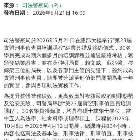
來源：
司法警察局（PJ）
發布日期：
2026年5月21日 16:09
司法警察局於2026年5月21日在總部大樓舉行“第23屆
實習刑事偵查員培訓課程”結業典禮及簽約儀式，30名
學員完成為期六個多月的培訓課程並通過嚴格考核，獲
頒發結業證書，並在薛仲明局長，賴文威、蘇兆強、岑
錦榮三位副局長，以及各部門主管的見證下，簽約成為
實習刑事偵查員，隨即被分派至刑偵部門展開為期一年
的實習，參與各項執法實務工作。
為提升整體警務績效，更高效應對複雜嚴峻的犯罪態勢
及治安風險，司警局舉辦“第23屆實習刑事偵查員培訓
課程”。30名學員獲錄取，均具有碩士或學士學位，當
中五人為法學、社會科學或理學碩士。課程於2025年
10月8日至2026年4月12日開展，總課時共804小時，
內容包括憲法及基本法、刑事法律、刑事偵查、刑事技