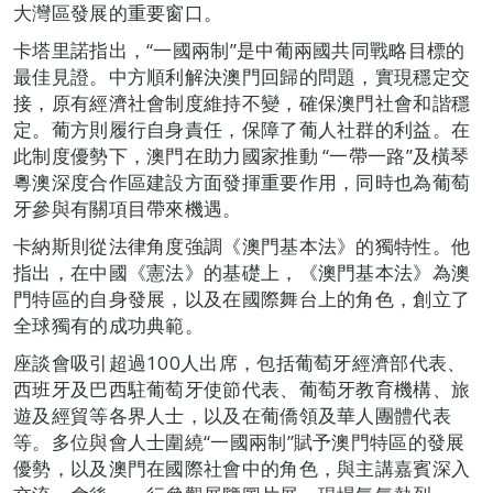
大灣區發展的重要窗口。
卡塔里諾指出，“一國兩制”是中葡兩國共同戰略目標的
最佳見證。中方順利解決澳門回歸的問題，實現穩定交
接，原有經濟社會制度維持不變，確保澳門社會和諧穩
定。葡方則履行自身責任，保障了葡人社群的利益。在
此制度優勢下，澳門在助力國家推動 “一帶一路”及橫琴
粵澳深度合作區建設方面發揮重要作用，同時也為葡萄
牙參與有關項目帶來機遇。
卡納斯則從法律角度強調《澳門基本法》的獨特性。他
指出，在中國《憲法》的基礎上，《澳門基本法》為澳
門特區的自身發展，以及在國際舞台上的角色，創立了
全球獨有的成功典範。
座談會吸引超過100人出席，包括葡萄牙經濟部代表、
西班牙及巴西駐葡萄牙使節代表、葡萄牙教育機構、旅
遊及經貿等各界人士，以及在葡僑領及華人團體代表
等。多位與會人士圍繞“一國兩制”賦予澳門特區的發展
優勢，以及澳門在國際社會中的角色，與主講嘉賓深入