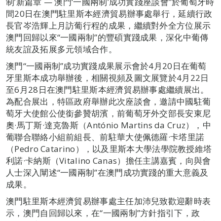
制’新篇章 — 澳門‘一國兩制’成功實踐座談會”於葡萄牙時
間20日在澳門駐里斯本經濟貿易辦事處舉行，延續行政
長官岑浩輝上月訪葡行程的成果，繼續對外全方位展示
澳門回歸以來“一國兩制”的豐碩實踐成果，深化中葡傳
統友誼及拓展多元領域合作。
澳門“一國兩制”成功實踐成果展示會於4月20日在葡萄
牙里斯本成功舉辦後，相關視頻及圖文展覽於4月22日
至6月28日在澳門駐里斯本經濟貿易辦事處繼續展出。
為配合展出，特區政府舉辦此次座談會，邀請中國駐葡
萄牙大使館公使銜參贊胡濱，前葡萄牙外交部長安東尼
奧·馬丁斯·達克魯斯（António Martins da Cruz），中
葡聯合聯絡小組前組長、前駐華大使佩德羅·卡塔里諾
（Pedro Catarino），以及里斯本大學法學院教授維塔
利諾·卡納斯（Vitalino Canas）擔任主講嘉賓，向與會
人士深入闡述“一國兩制”在澳門成功實踐的重大意義及
成果。
澳門駐里斯本經濟貿易辦事處主任加沛兒致歡迎辭時表
示，澳門自回歸以來，在“一國兩制”方針指引下，政