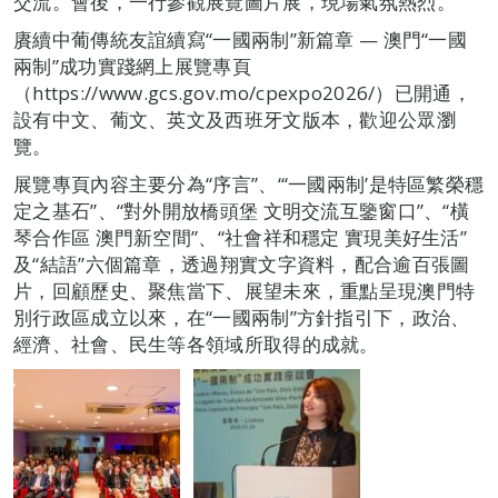
交流。會後，一行參觀展覽圖片展，現場氣氛熱烈。
賡續中葡傳統友誼續寫“一國兩制”新篇章 — 澳門“一國
兩制”成功實踐網上展覽專頁
（https://www.gcs.gov.mo/cpexpo2026/）已開通，
設有中文、葡文、英文及西班牙文版本，歡迎公眾瀏
覽。
展覽專頁內容主要分為“序言”、“‘一國兩制’是特區繁榮穩
定之基石”、“對外開放橋頭堡 文明交流互鑒窗口”、“橫
琴合作區 澳門新空間”、“社會祥和穩定 實現美好生活”
及“結語”六個篇章，透過翔實文字資料，配合逾百張圖
片，回顧歷史、聚焦當下、展望未來，重點呈現澳門特
別行政區成立以來，在“一國兩制”方針指引下，政治、
經濟、社會、民生等各領域所取得的成就。