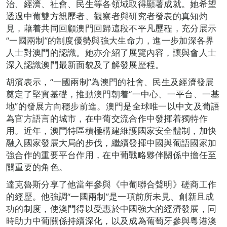
治、經濟、社會、民生等各領域取得顯著成就。她希望
透過中葡雙方親歷者、觀察者與研究者發表的真知灼
見，藉着共同回顧澳門回歸這段不平凡歷程，充分展示
“一國兩制”的制度優勢與強大生命力，進一步加深各界
人士對澳門的認識。她亦介紹了展覽內容，讓與會人士
深入認識澳門最新面貌及了解發展歷程。
胡濱表示，“一國兩制”為澳門的社會、民生及經濟發展
奠定了堅實基礎，推動澳門朝着“一中心、一平台、一基
地”的發展方向穩步前進。澳門是全球唯一以中文及葡語
為官方語言的城市，在中葡交流合作中發揮着獨特作
用。近年，澳門特區積極構建維護國家安全體制，加快
融入國家發展大局的步伐，繼續發揮中國與葡語國家加
強合作的重要平台作用，在中葡戰略夥伴關係中擔任至
關重要的角色。
達克魯斯分享了他當年參與《中葡聯合聲明》磋商工作
的經歷。他強調“一國兩制”是一項前所未見、創新且成
功的制度，使澳門得以受惠於中國強大的經濟發展，同
時助力中葡關係持續深化，以及成為葡萄牙參與粵港澳