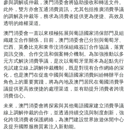
參與調解或仲裁，澳門消委會將協助接收和轉送文件。
此外，雙方亦會互通消費資訊，尤其包括推廣消費爭議
的調解及仲裁等，務求為消費者提供更為便捷、高效及
透明的維權渠道。
澳門消委會一直以來積極拓展與葡語國家消保部門及組
織建立合作關係，目前，澳門消委會已分別與葡萄牙、
巴西、莫桑比克和東帝汶消保組織簽訂合作協議，落實
資訊交換、合作交流和個案轉介機制。為加強推動以多
元方式解決消費爭議，是次以葡萄牙里斯本為起點先行
先試建立線上調解仲裁機制，既是對現有合作網絡的深
化，也是澳門在促進中國與葡語國家消費糾紛轉辦平台
角色上的重要實踐，將為內地及澳門居民在葡國消費爭
議提供更高效便捷的處理渠道，並有助提升消費者跨境
消費信心。
未來，澳門消委會將探索與其他葡語國家建立消費爭議
線上調解仲裁的合作，並透過持續交流與制度創新，強
化跨境消費者保護網絡，為澳門建設世界旅遊休閒中心
及提升國際服務質素注入新動能。