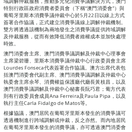
域調解仲裁服務，推動多元化消費爭議解決方式，澳門
特別行政區政府消費者委員會（下稱“澳門消委會”）與
葡萄牙里斯本消費爭議仲裁中心於5月22日以線上方式
簽署合作協議，正式建立消費爭議線上調解仲裁機制。
雙方將透過該機制為兩地發生之消費爭議提供跨域調解
及仲裁服務，從而有效降低消費者維權成本並加快處理
時效。
澳門消委會主席、澳門消費爭議調解及仲裁中心理事會
主席梁碧珊、里斯本消費爭議仲裁中心行政委員會主席
Lourdes Fonseca代表簽署合作協議。澳方出席代表包
括澳門消委會代副主席、澳門消費爭議調解及仲裁中心
執委會主席余琴、消費權益保護廳代廳長黃枝昌，以及
澳門消費爭議調解及仲裁中心秘書長阮巧君；葡方代表
則有行政委員會成員Ana Ferreira及Paula Pipa，以及
執行主任Carla Fidalgo de Matos等。
根據協議，澳門居民在葡萄牙里斯本發生的消費爭議可
透過機制進行跨域調解或仲裁，反之亦然。而內地居民
在葡萄牙里斯本發生的消費爭議，亦可透過澳門消委會