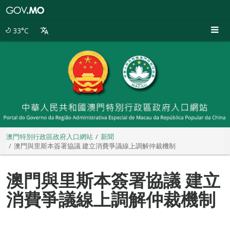
澳
門
特
33°C
別
行
政
區
政
府
入
口
網
站
澳門特別行政區政府入口網站
新聞
澳門與里斯本簽署協議 建立消費爭議線上調解仲裁機制
澳門與里斯本簽署協議 建立
消費爭議線上調解仲裁機制