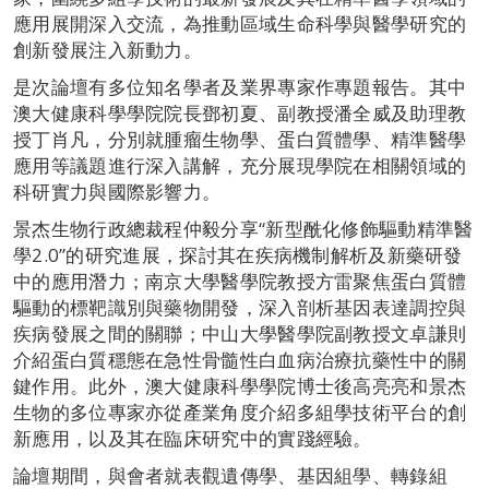
應用展開深入交流，為推動區域生命科學與醫學研究的
創新發展注入新動力。
是次論壇有多位知名學者及業界專家作專題報告。其中
澳大健康科學學院院長鄧初夏、副教授潘全威及助理教
授丁肖凡，分別就腫瘤生物學、蛋白質體學、精準醫學
應用等議題進行深入講解，充分展現學院在相關領域的
科研實力與國際影響力。
景杰生物行政總裁程仲毅分享“新型酰化修飾驅動精準醫
學2.0”的研究進展，探討其在疾病機制解析及新藥研發
中的應用潛力；南京大學醫學院教授方雷聚焦蛋白質體
驅動的標靶識別與藥物開發，深入剖析基因表達調控與
疾病發展之間的關聯；中山大學醫學院副教授文卓謙則
介紹蛋白質穩態在急性骨髓性白血病治療抗藥性中的關
鍵作用。此外，澳大健康科學學院博士後高亮亮和景杰
生物的多位專家亦從產業角度介紹多組學技術平台的創
新應用，以及其在臨床研究中的實踐經驗。
論壇期間，與會者就表觀遺傳學、基因組學、轉錄組