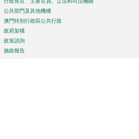
菜
行政長官、主要官員、立法和司法機關
單
公共部門及其他機構
澳門特別行政區公共行政
政府架構
政策諮詢
施政報告
特別推介
澳門資訊
天氣
交通
公眾假期
文娛康體
城市資訊