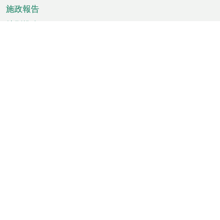
施政報告
特別推介
澳門資訊
天氣
交通
公眾假期
文娛康體
城市資訊
澳門便覽
統計數字
公佈告示
新聞