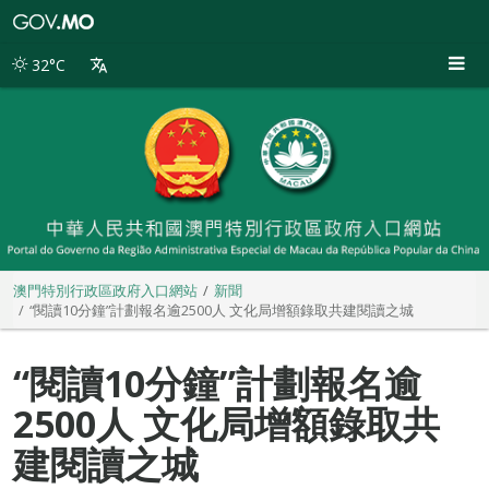
澳
門
特
32°C
別
行
政
區
政
府
入
口
網
站
澳門特別行政區政府入口網站
新聞
“閱讀10分鐘”計劃報名逾2500人 文化局增額錄取共建閱讀之城
“閱讀10分鐘”計劃報名逾
2500人 文化局增額錄取共
建閱讀之城