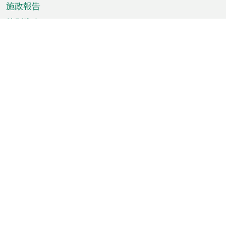
施政報告
特別推介
澳門資訊
天氣
交通
公眾假期
文娛康體
城市資訊
澳門便覽
統計數字
公佈告示
新聞