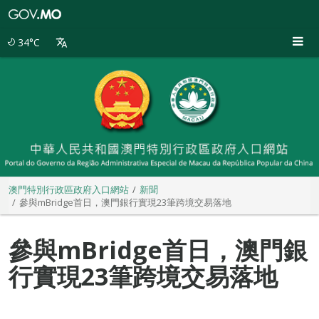
澳
門
特
34°C
別
行
政
區
政
府
入
口
網
站
澳門特別行政區政府入口網站
新聞
參與mBridge首日，澳門銀行實現23筆跨境交易落地
參與mBridge首日，澳門銀
行實現23筆跨境交易落地