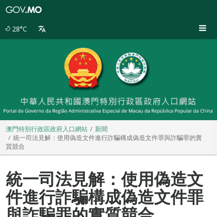
澳
門
特
28°C
別
行
政
區
政
府
入
口
網
站
澳門特別行政區政府入口網站
新聞
統一司法見解：使用偽造文件進行詐騙構成偽造文件罪與詐騙罪的實
質競合
統一司法見解：使用偽造文
件進行詐騙構成偽造文件罪
與詐騙罪的實質競合