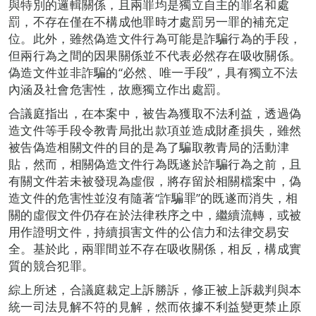
與特別的邏輯關係，且兩罪均是獨立自主的罪名和處
罰，不存在僅在不構成他罪時才處罰另一罪的補充定
位。此外，雖然偽造文件行為可能是詐騙行為的手段，
但兩行為之間的因果關係並不代表必然存在吸收關係。
偽造文件並非詐騙的“必然、唯一手段”，具有獨立不法
內涵及社會危害性，故應獨立作出處罰。
合議庭指出，在本案中，被告為獲取不法利益，透過偽
造文件等手段令教青局批出款項並造成財產損失，雖然
被告偽造相關文件的目的是為了騙取教青局的活動津
貼，然而，相關偽造文件行為既遂於詐騙行為之前，且
有關文件若未被發現為虛假，將存留於相關檔案中，偽
造文件的危害性並沒有隨著“詐騙罪”的既遂而消失，相
關的虛假文件仍存在於法律秩序之中，繼續流轉，或被
用作證明文件，持續損害文件的公信力和法律交易安
全。基於此，兩罪間並不存在吸收關係，相反，構成實
質的競合犯罪。
綜上所述，合議庭裁定上訴勝訴，修正被上訴裁判與本
統一司法見解不符的見解，然而依據不利益變更禁止原