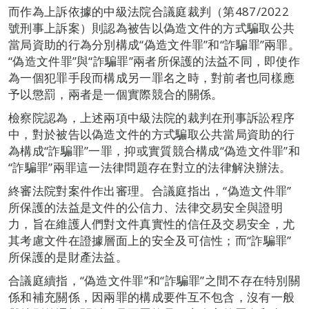
而作為上訴依據的中級法院合議庭裁判（第487/2022
號刑事上訴案）則認為被告以偽造文件的方式騙取公共
當局資助的行為分別構成“偽造文件罪”和“詐騙罪”兩罪。
“偽造文件罪”與“詐騙罪”兩者所保護的法益不同，即使作
為一個犯罪手段而構成另一罪名之時，對前者也同樣應
予以懲罰，兩者是一個實際競合的關係。
檢察院認為，上述兩項中級法院的裁判在刑事訴訟程序
中，對於被告以偽造文件的方式騙取公共當局資助的行
為構成“詐騙罪”一罪，抑或實質競合構成“偽造文件罪”和
“詐騙罪”兩罪這一法律問題存在對立的法律解決辦法。
終審法院對案件作出審理。合議庭指出，“偽造文件罪”
所保護的法益是文件的公信力、法律交易安全與證明
力，旨在維護人們對文件真實性的信任及交易安全，尤
其考慮文件在證據層面上的安全及可信性；而“詐騙罪”
所保護的是財產法益。
合議庭續指，“偽造文件罪”和“詐騙罪”之間不存在特別關
係和補充關係，因兩罪的構成要件互不包含，沒有一般