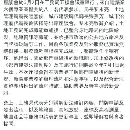
座談會於6月2日在工務局五樓會議室舉行，來自建築業
六個專業團體共約八十名代表參加。局長黎永亮、土地
管理廳廳長陸嘉俊、城市建設廳代廳長張燕芳、城市治
理廳代廳長劉國權等出席座談會。黎永亮致辭介紹，土
地工務局完成職能重組後，已整合原地籍局的地圖繪
製、地籍資訊等職能，並承接市政署的公共地方命名及
門牌號碼編訂工作。目前各項業務及對外服務已實現無
縫銜接，服務流程與標準完成統一，整體運作平穩有
序。他指出，鑒於部門重組後的新職能，加上修改後的
《都市建築法律制度》及其施行細則將於今年7月1日起
生效，本次座談會旨在讓業界了解部門重組後的新情
況、新職能業務的辦理流程和注意事項，以及配合新法
實施即將推出的流程措施，協助業界及時掌握最新資
訊。
會上，工務局代表分別講解新法修訂內容、門牌申請及
發出流程，以及地籍圖、實地放點、座標及高程測量、
地圖產品等服務申請表的更新事宜，並即場解答與會者
提問。