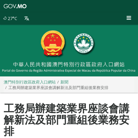
澳
門
特
27°C
別
行
政
區
政
府
入
口
網
站
澳門特別行政區政府入口網站
新聞
工務局辦建築業界座談會講解新法及部門重組後業務安排
工務局辦建築業界座談會講
解新法及部門重組後業務安
排