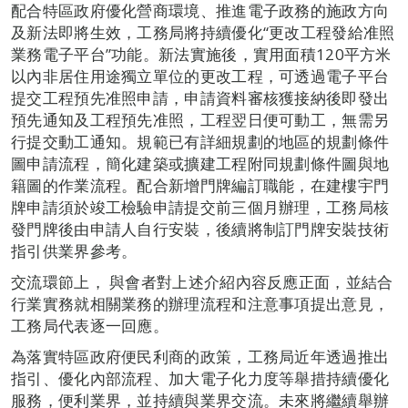
配合特區政府優化營商環境、推進電子政務的施政方向
及新法即將生效，工務局將持續優化“更改工程發給准照
業務電子平台”功能。新法實施後，實用面積120平方米
以內非居住用途獨立單位的更改工程，可透過電子平台
提交工程預先准照申請，申請資料審核獲接納後即發出
預先通知及工程預先准照，工程翌日便可動工，無需另
行提交動工通知。規範已有詳細規劃的地區的規劃條件
圖申請流程，簡化建築或擴建工程附同規劃條件圖與地
籍圖的作業流程。配合新增門牌編訂職能，在建樓宇門
牌申請須於竣工檢驗申請提交前三個月辦理，工務局核
發門牌後由申請人自行安裝，後續將制訂門牌安裝技術
指引供業界參考。
交流環節上， 與會者對上述介紹內容反應正面，並結合
行業實務就相關業務的辦理流程和注意事項提出意見，
工務局代表逐一回應。
為落實特區政府便民利商的政策，工務局近年透過推出
指引、優化內部流程、加大電子化力度等舉措持續優化
服務，便利業界，並持續與業界交流。未來將繼續舉辦