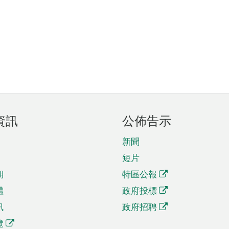
資訊
公佈告示
新聞
短片
期
特區公報
體
政府投標
訊
政府招聘
覽