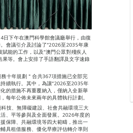
月4日下午在澳門科學館會議廳舉行，由復
會議引介及討論了“2026至2035年康
技賦能的工作，以及“澳門公眾對殘疾人
結果等。會上安排了手語翻譯及文字速錄
復服務十年規劃＂合共367項措施已全部完
續執行。其中，為讓“2026至2035年
態化的措施不再重覆納入，僅納入全新舉
制，每年公佈未來兩年的具體執行計劃。
以智能科技、無障礙建設、社會共融環境三大
活、平等參與及全面發展。2026年度的
支援保障、共融環境等四大範疇，推出一
能輔具租借服務、優化早療評估轉介準則