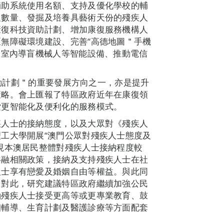
輔助系統使用名額、支持及優化學校的輔
及數量、發掘及培養具藝術天份的殘疾人
康復科技資助計劃、增加康復服務機構人
無障礙環境建設、完善“高德地圖＂手機
及室內導盲機械人等智能設備、推動電信
年行動計劃＂的重要發展方向之一，亦是提升
策略。會上匯報了特區政府近年在康復領
索更智能化及便利化的服務模式。
疾人士的接納態度，以及大眾對《殘疾人
工大學開展“澳門公眾對殘疾人士態度及
現本澳居民整體對殘疾人士接納程度較
共融相關政策，接納及支持殘疾人士在社
人士享有戀愛及婚姻自由等權益。與此同
。對此，研究建議特區政府繼續加強公民
勵殘疾人士接受更高等或更專業教育、鼓
姻輔導、生育計劃及醫護診療等方面配套