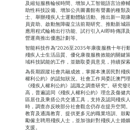
及縮短服務輪候時間、增加人工智能語言治療
助性科技設備、增加公共圖書館有聲書的種類
士、舉辦殘疾人士運動體驗活動、推出新一期
員資助、啟動無障礙立法前期研究、推動新城區
應用程式輪椅出行功能、試行引入AI即時傳譯
營運商推出優惠計劃等。
智能科技作為“2026至2035年康復服務十
殘疾人士生活品質、優化康復服務效能的關鍵
域科技賦能的工作，並聽取委員意見，持續探
為長期跟蹤社會共融成效，掌握本澳居民對殘
權利公約》的認知狀況。社會工作局委託澳門理
《殘疾人權利公約》認識之調查研究”。研究發
高，普遍認同《殘疾人權利公約》理念及傷健
區居住及乘搭公共交通工具，支持及認同殘疾
時，調查亦反映部分社會觀念仍存在提升空間
教育及通識教育、提供更多元的職業培訓、鼓
勵僱主聘用殘疾人士，並加強針對殘疾人士婚
支援。