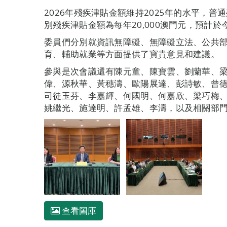
2026年殘疾津貼金額維持2025年的水平，普通
別殘疾津貼金額為每年20,000澳門元，預計於
委員們分別就資訊無障礙、無障礙立法、公共
育、輔助就業等方面提供了寶貴意見和建議。
參與是次會議還有陳元童、陳寶雲、劉蘭華、
偉、源秋華、黃穗濤、歐陽展達、彭詩敏、曾
司徒玉芬、李嘉輝、何國明、何嘉欣、梁巧梅
姚繼光、施達明、許孟雄、李濤，以及相關部
查看圖庫