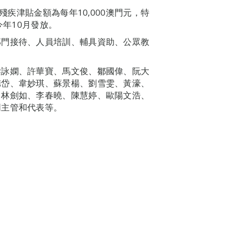
殘疾津貼金額為每年10,000澳門元，特
今年10月發放。
部門接待、人員培訓、輔具資助、公眾教
梁詠嫻、許華寶、馬文俊、鄒國偉、阮大
德岱、韋妙琪、蘇景楊、劉雪雯、黃濠、
、林劍如、李春曉、陳慧婷、歐陽文浩、
門主管和代表等。