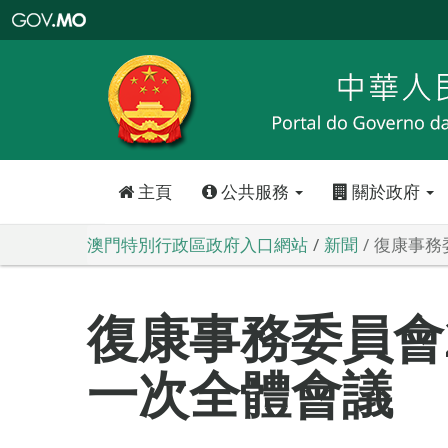
澳
門
特
別
行
政
區
政
府
入
口
網
站
主頁
公共服務
關於政府
澳門特別行政區政府入口網站
新聞
復康事務
復康事務委員會2
一次全體會議