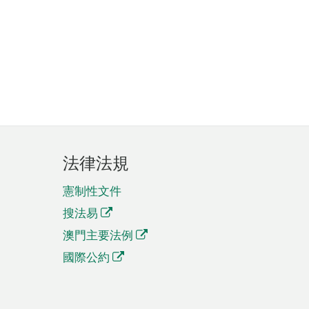
法律法規
憲制性文件
搜法易
澳門主要法例
國際公約