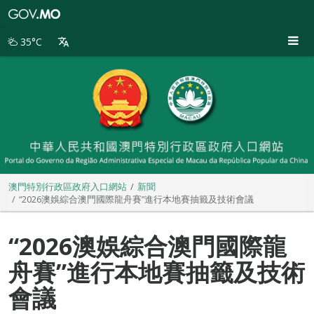
澳
門
特
35°C
別
行
政
區
政
府
入
口
網
站
澳門特別行政區政府入口網站
新聞
“2026澳娛綜合澳門國際龍舟賽”進行本地賽抽籤及技術會議
“2026澳娛綜合澳門國際龍
舟賽”進行本地賽抽籤及技術
會議