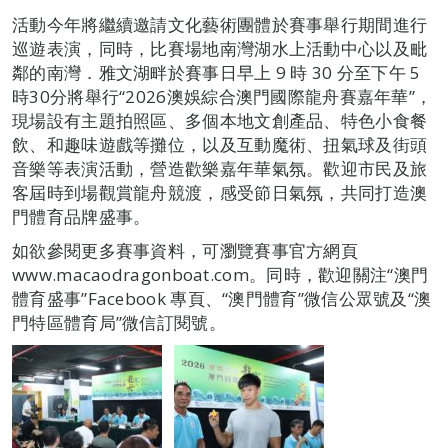
活動今年將繼續邀請文化藝術團體於賽事舉行期間進行
巡遊表演，同時，比賽場地南灣湖水上活動中心以及毗
鄰的南灣．雅文湖畔於賽事日早上 9 時 30 分至下午 5
時30分將舉行“2026澳娛綜合澳門國際龍舟賽嘉年華”，
現場設有主題拍照區、多個本地文創產品、特色小食餐
飲、和趣味遊戲等攤位，以及互動魔術、扭氣球及街頭
音樂等表演活動，營造歡樂嘉年華氣氛。歡迎市民及旅
客屆時到場觀賞龍舟競渡，感受節日氣氛，共同打造澳
門體育品牌盛事。
如欲參閱更多賽事資料，可瀏覽賽事官方網頁
www.macaodragonboat.com。同時，歡迎關注“澳門
體育盛事”Facebook 專頁、“澳門體育”微信公眾號及“澳
門特區體育局”微信訂閱號。