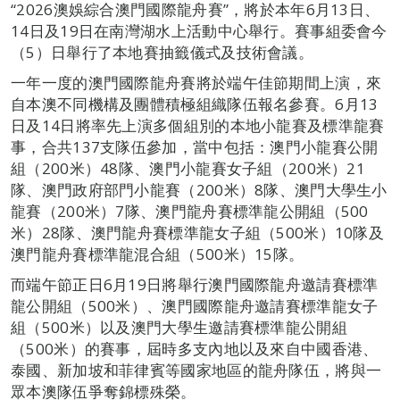
“2026澳娛綜合澳門國際龍舟賽”，將於本年6月13日、
14日及19日在南灣湖水上活動中心舉行。賽事組委會今
（5）日舉行了本地賽抽籤儀式及技術會議。
一年一度的澳門國際龍舟賽將於端午佳節期間上演，來
自本澳不同機構及團體積極組織隊伍報名參賽。6月13
日及14日將率先上演多個組別的本地小龍賽及標準龍賽
事，合共137支隊伍參加，當中包括：澳門小龍賽公開
組（200米）48隊、澳門小龍賽女子組（200米）21
隊、澳門政府部門小龍賽（200米）8隊、澳門大學生小
龍賽（200米）7隊、澳門龍舟賽標準龍公開組（500
米）28隊、澳門龍舟賽標準龍女子組（500米）10隊及
澳門龍舟賽標準龍混合組（500米）15隊。
而端午節正日6月19日將舉行澳門國際龍舟邀請賽標準
龍公開組（500米）、澳門國際龍舟邀請賽標準龍女子
組（500米）以及澳門大學生邀請賽標準龍公開組
（500米）的賽事，屆時多支內地以及來自中國香港、
泰國、新加坡和菲律賓等國家地區的龍舟隊伍，將與一
眾本澳隊伍爭奪錦標殊榮。