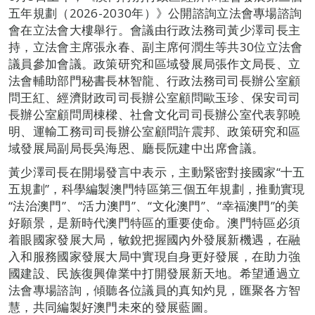
五年規劃（2026-2030年）》公開諮詢立法會專場諮詢
會在立法會大樓舉行。會議由行政法務司黃少澤司長主
持，立法會主席張永春、副主席何潤生等共30位立法會
議員參加會議。政策研究和區域發展局張作文局長、立
法會輔助部門秘書長林智龍、行政法務司司長辦公室顧
問王紅、經濟財政司司長辦公室顧問歐玉珍、保安司司
長辦公室顧問周棟樑、社會文化司司長辦公室代表郭曉
明、運輸工務司司長辦公室顧問許震邦、政策研究和區
域發展局副局長吳海恩、廳長阮建中出席會議。
黃少澤司長在開場發言中表示，主動緊密對接國家“十五
五規劃”，科學編製澳門特區第三個五年規劃，推動實現
“法治澳門”、“活力澳門”、“文化澳門”、“幸福澳門”的美
好願景，是新時代澳門特區的重要使命。澳門特區必須
着眼國家發展大局，敏銳把握國內外發展新機遇，在融
入和服務國家發展大局中實現自身更好發展，在助力強
國建設、民族復興偉業中打開發展新天地。希望通過立
法會專場諮詢，傾聽各位議員的真知灼見，匯聚各方智
慧，共同編製好澳門未來的發展藍圖。