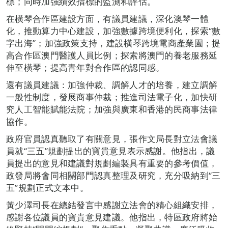
標；同時加強績效指標的監測和評估。
在橫琴合作區建設方面，有議員建議，深化澳琴一體
化，推動算力中心建設，加強數據跨境便利化，探索“數
字出海”；加強政策支持，建設橫琴跨境電商產業園；提
高合作區澳門醫護人員比例；探索將澳門的養老服務延
伸至橫琴；提高青年對合作區的認同感。
還有議員建議：加強仲裁、調解人才的培養，建立調解
一般性制度，發展商事仲裁；推進司法電子化，加快研
究人工智能賦能法院；加強與廣東和香港的民商事法律
協作。
政府官員認真聽取了有關意見，張作文局長對立法會議
員就“三五”規劃提出的寶貴意見表示感謝。他指出，議
員提出的意見和建議對規劃編製具有重要的參考價值，
政發局將會同相關部門認真整理及研究，充分吸納到“三
五”規劃正式文本中。
黃少澤司長在總結發言中感謝立法會的精心組織安排，
感謝各位議員的寶貴意見建議。他指出，特區政府將始