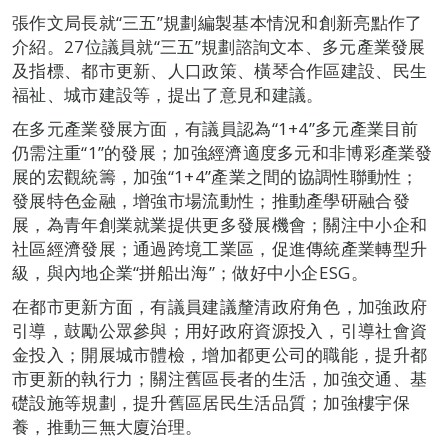
張作文局長就“三五”規劃編製基本情況和創新亮點作了
介紹。27位議員就“三五”規劃諮詢文本、多元產業發展
及指標、都市更新、人口政策、橫琴合作區建設、民生
福祉、城市建設等，提出了意見和建議。
在多元產業發展方面，有議員認為“1+4”多元產業目前
仍需注重“1”的發展；加強經濟適度多元和非博彩產業發
展的宏觀統籌，加強“1+4”產業之間的協調性聯動性；
發展特色金融，增強市場流動性；推動產學研融合發
展，為青年創業就業提供更多發展機會；關注中小企和
社區經濟發展；通過跨境工業區，促進傳統產業轉型升
級，與內地企業“拼船出海”；做好中小企ESG。
在都市更新方面，有議員建議釐清政府角色，加強政府
引導，鼓勵公眾參與；用好政府資源投入，引導社會資
金投入；開展城市體檢，增加都更公司的職能，提升都
市更新的執行力；關注舊區長者的生活，加強交通、基
礎設施等規劃，提升舊區居民生活品質；加強樓宇保
養，推動三無大廈治理。