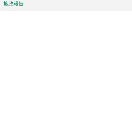
施政報告
特別推介
澳門資訊
天氣
交通
公眾假期
文娛康體
城市資訊
澳門便覽
統計數字
公佈告示
新聞