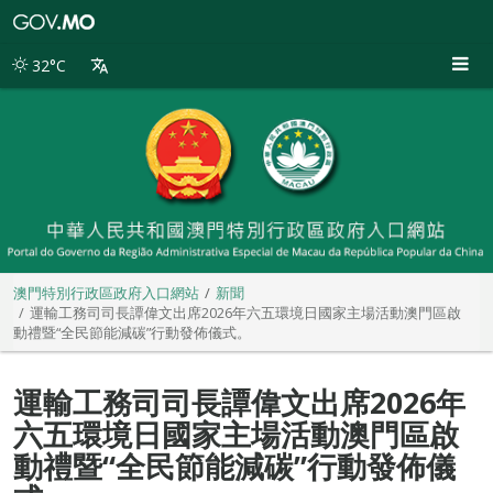
澳
門
特
32°C
別
行
政
區
政
府
入
口
網
站
澳門特別行政區政府入口網站
新聞
運輸工務司司長譚偉文出席2026年六五環境日國家主場活動澳門區啟
動禮暨“全民節能減碳”行動發佈儀式。
運輸工務司司長譚偉文出席2026年
六五環境日國家主場活動澳門區啟
動禮暨“全民節能減碳”行動發佈儀