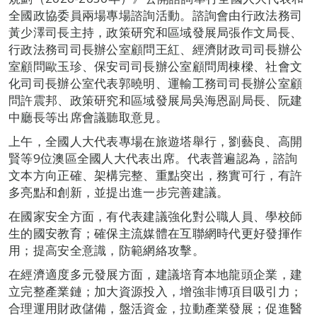
全國政協委員兩場專場諮詢活動。諮詢會由行政法務司
黃少澤司長主持，政策研究和區域發展局張作文局長、
行政法務司司長辦公室顧問王紅、經濟財政司司長辦公
室顧問歐玉珍、保安司司長辦公室顧問周棟樑、社會文
化司司長辦公室代表郭曉明、運輸工務司司長辦公室顧
問許震邦、政策研究和區域發展局吳海恩副局長、阮建
中廳長等出席會議聽取意見。
上午，全國人大代表專場在旅遊塔舉行，劉藝良、高開
賢等9位澳區全國人大代表出席。代表普遍認為，諮詢
文本方向正確、架構完整、重點突出，務實可行，有許
多亮點和創新，並提出進一步完善建議。
在國家安全方面，有代表建議強化對公職人員、學校師
生的國安教育；確保主流媒體在互聯網時代更好發揮作
用；提高安全意識，防範網絡攻擊。
在經濟適度多元發展方面，建議培育本地龍頭企業，建
立完整產業鏈；加大資源投入，增強非博項目吸引力；
合理運用財政儲備，盤活資金，拉動產業發展；促進醫