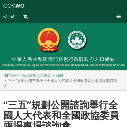
澳
門
特
34°C
別
行
政
區
政
府
入
口
網
站
澳門特別行政區政府入口網站
新聞
“三五”規劃公開諮詢舉行全國人大代表和全國政協委員兩場專場諮詢
會
“三五”規劃公開諮詢舉行全
國人大代表和全國政協委員
兩場專場諮詢會