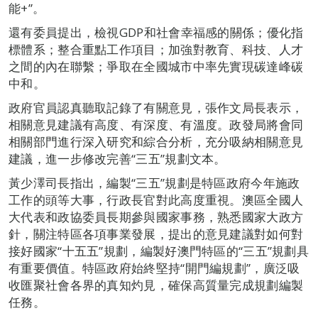
能+”。
還有委員提出，檢視GDP和社會幸福感的關係；優化指
標體系；整合重點工作項目；加強對教育、科技、人才
之間的內在聯繫；爭取在全國城市中率先實現碳達峰碳
中和。
政府官員認真聽取記錄了有關意見，張作文局長表示，
相關意見建議有高度、有深度、有溫度。政發局將會同
相關部門進行深入研究和綜合分析，充分吸納相關意見
建議，進一步修改完善“三五”規劃文本。
黃少澤司長指出，編製“三五”規劃是特區政府今年施政
工作的頭等大事，行政長官對此高度重視。澳區全國人
大代表和政協委員長期參與國家事務，熟悉國家大政方
針，關注特區各項事業發展，提出的意見建議對如何對
接好國家“十五五”規劃，編製好澳門特區的“三五”規劃具
有重要價值。特區政府始終堅持“開門編規劃”，廣泛吸
收匯聚社會各界的真知灼見，確保高質量完成規劃編製
任務。