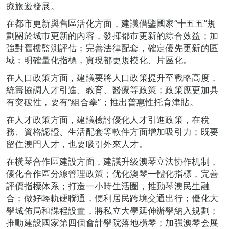
療旅遊發展。
在都市更新與舊區活化方面，建議借鑒國家“十五五”規
劃關於城市更新的內容，發揮都市更新的綜合效益；加
強對舊樓監測評估；完善法律配套，確定優先更新的區
域；明確量化指標，實現都更規模化、片區化。
在人口政策方面，建議要將人口政策提升至戰略高度，
統籌協調人才引進、教育、醫療等政策；政策應更加具
有突破性，要有“組合拳”；推出普惠性托育津貼。
在人才政策方面，建議檢討優化人才引進政策，在稅
務、資格認證、生活配套等軟件方面增加吸引力；既要
留住澳門人才，也要吸引外來人才。
在橫琴合作區建設方面，建議升级澳琴立法协作机制，
優化合作區分線管理政策；优化澳琴一體化指標，完善
評價指標体系；打造一小時生活圈，推動琴澳民生融
合；做好輕軌硬聯通，便利居民跨境交通出行；優化大
學城佈局和課程設置，將私立大學延伸辦學納入規劃；
推動建設國家第四個會計學院落地橫琴；加强澳琴会展