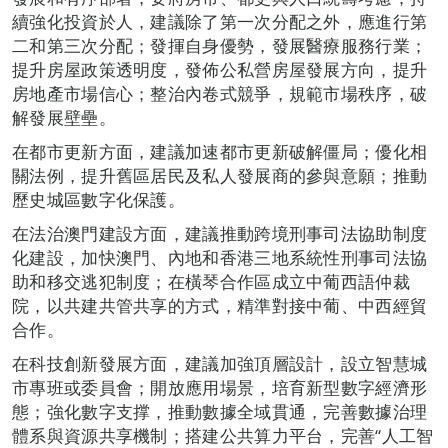
續強化投資於人，建議除了第一次分配之外，應進行第
二和第三次分配；發揮自身優勢，發展醫療服務行業；
提升房屋政策透明度，發佈公私營房屋發展方向，提升
房地產市場信心；整治內卷式競爭，規範市場秩序，破
解發展壁壘。
在都市更新方面，建議加速都市更新破解僵局；優化相
關法例，提升舊區居民及私人發展商的參與意願；推動
歷史城區數字化保護。
在法治澳門建設方面，建議推動跨境刑事司法協助制度
化建設，加快澳門、內地和香港三地系統性刑事司法協
助和移交逃犯制度；在橫琴合作區成立中葡西語仲裁
院，以共建共管共享的方式，精準對接中葡、中西經貿
合作。
在科技創新發展方面，建議加強頂層設計，設立智慧城
市專班或委員會；開放應用場景，培育新型數字經濟形
態；強化數字支撑，推動數據全域貫通，完善數據治理
體系與資源共享機制；搭建公共算力平台，完善“人工智