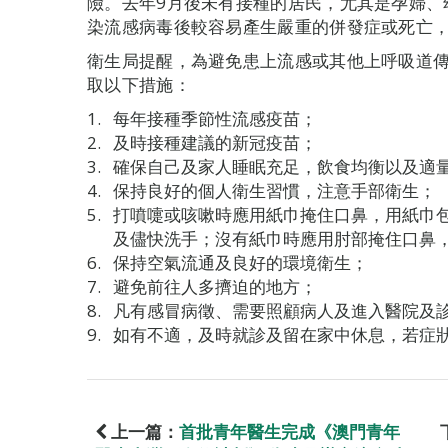
險。去年9月後未有接種的居民，尤其是孕婦、
染流感病毒後較容易產生嚴重的併發症或死亡
衛生局提醒，為避免患上流感或其他上呼吸道
取以下措施：
每年接種季節性流感疫苗；
及時接種建議的新冠疫苗；
確保自己及家人睡眠充足，飲食均衡以及適
保持良好的個人衛生習慣，注意手部衛生；
打噴嚏或咳嗽時應用紙巾掩住口鼻，用紙巾
及儘快洗手；沒有紙巾時應用肘部掩住口鼻
保持空氣流通及良好的環境衛生；
避免前往人多擠迫的地方；
凡有感冒病徵、需要照顧病人及進入醫院及
如有不適，及時就診及留在家中休息，若症
上一篇：
首批青年醫生完成《澳門青年