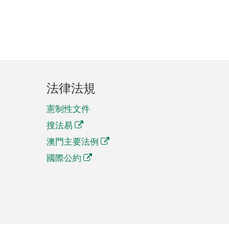
法律法規
憲制性文件
搜法易
澳門主要法例
國際公約