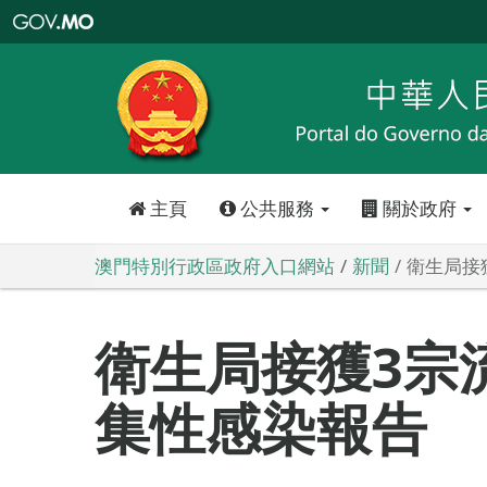
澳
門
特
別
行
政
區
政
府
入
口
網
站
主頁
公共服務
關於政府
澳門特別行政區政府入口網站
新聞
衛生局接
衛生局接獲3宗
集性感染報告