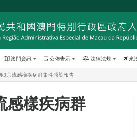
澳門資訊
公佈告示
法律法規
來
獲3宗流感樣疾病群集性感染報告
流感樣疾病群