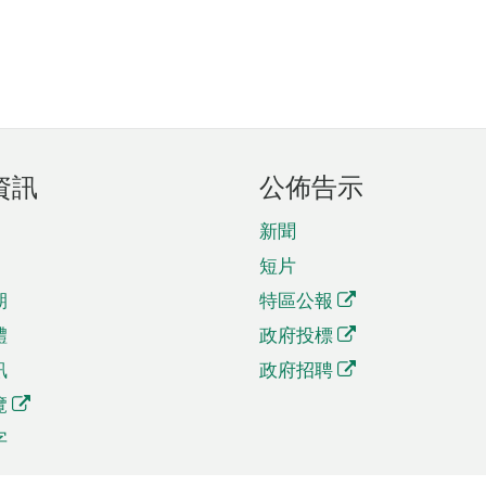
資訊
公佈告示
新聞
短片
期
特區公報
體
政府投標
訊
政府招聘
覽
字