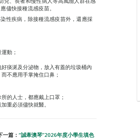
幼兒、長者和慢性病人等高風險人群在感
，應儘快接種流感疫苗。
傳染性疾病，除接種流感疫苗外，還應採
量運動；
包好痰涎及分泌物，放入有蓋的垃圾桶內
，而不應用手掌掩住口鼻；
診所的人士，都應戴上口罩；
狀加重必須儘快就醫。
下一篇：
“誠牽澳琴”2026年度小學生填色