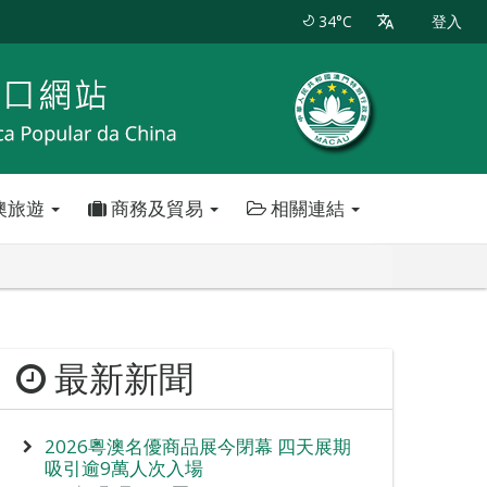
34°C
登入
澳旅遊
商務及貿易
相關連結
最新新聞
2026粵澳名優商品展今閉幕 四天展期
吸引逾9萬人次入場