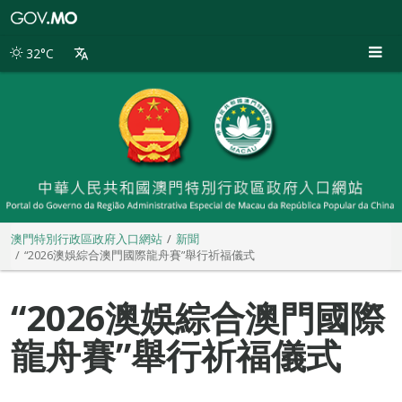
澳
門
特
32°C
別
行
政
區
政
府
入
口
網
站
澳門特別行政區政府入口網站
新聞
“2026澳娛綜合澳門國際龍舟賽”舉行祈福儀式
“2026澳娛綜合澳門國際
龍舟賽”舉行祈福儀式