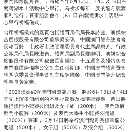
澳門國際龍舟賽」，將於本年6月13日、14日及19日在
南灣湖水上活動中心舉行。為祈求每年一度的龍舟競渡
順利進行，賽事組委會今（8）日在南灣湖水上活動中
心舉行祈福儀式。
出席祈福儀式的嘉賓包括體育局代局長李詩靈、澳娛綜
合度假股份有限公司董事梁安琪、中國澳門龍舟總會會
長賴百齡、市政署市政管理委員會代主席譚惠芳、行政
公職局代局長陳淑貞、體育局副局長鄭繼明、澳娛綜合
度假股份有限公司秘書長官樂怡、十五運會及殘特奧會
澳門賽區籌備辦公室副主任傅斯娜、中國澳門體育暨奧
林匹克委員會理事會副主席鍾國榮、中國澳門龍舟總會
理事長黃家豪。
「2026澳娛綜合澳門國際龍舟賽」將於6月13日及14日
率先上演多個組別的本地小龍賽及標準龍賽事，首日將
進行澳門小龍賽公開組及女子組（200米）、澳門政府
部門小龍賽（200米）及澳門大學生小龍賽公開組
（200米）賽事， 6月14日將舉行澳門龍舟賽標準龍公
開組（500米）、女子組（500米）及混合組（500米）