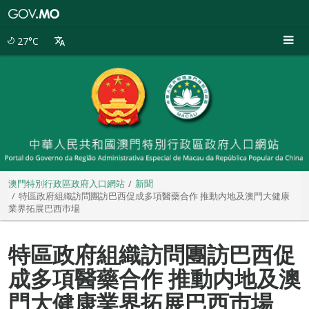
澳
門
特
27°C
別
行
政
區
政
府
入
口
網
站
澳門特別行政區政府入口網站
新聞
特區政府組織訪問團訪巴西促成多項醫藥合作 推動内地及澳門大健康
業界拓展巴西巿場
特區政府組織訪問團訪巴西促
成多項醫藥合作 推動内地及澳
門大健康業界拓展巴西巿場