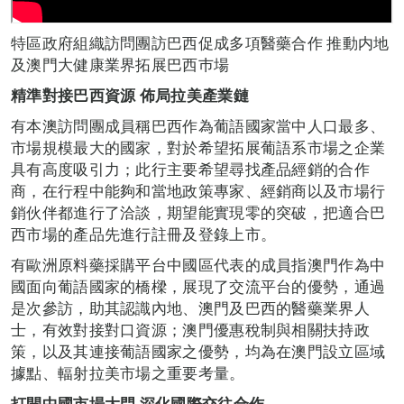
特區政府組織訪問團訪巴西促成多項醫藥合作 推動内地
及澳門大健康業界拓展巴西巿場
精準對接巴西資源
佈局拉美產業鏈
有本澳訪問團成員稱巴西作為葡語國家當中人口最多、
市場規模最大的國家，對於希望拓展葡語系市場之企業
具有高度吸引力；此行主要希望尋找產品經銷的合作
商，在行程中能夠和當地政策專家、經銷商以及市場行
銷伙伴都進行了洽談，期望能實現零的突破，把適合巴
西市場的產品先進行註冊及登錄上市。
有歐洲原料藥採購平台中國區代表的成員指澳門作為中
國面向葡語國家的橋樑，展現了交流平台的優勢，通過
是次參訪，助其認識內地、澳門及巴西的醫藥業界人
士，有效對接對口資源；澳門優惠稅制與相關扶持政
策，以及其連接葡語國家之優勢，均為在澳門設立區域
據點、輻射拉美市場之重要考量。
打開中國市場大門
深化國際交往合作