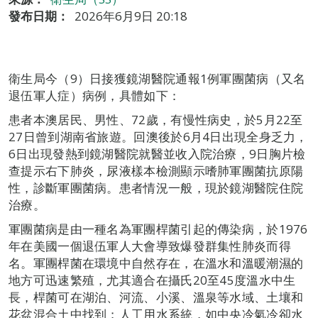
發布日期：
2026年6月9日 20:18
衛生局今（9）日接獲鏡湖醫院通報1例軍團菌病（又名
退伍軍人症）病例，具體如下：
患者本澳居民、男性、72歲，有慢性病史，於5月22至
27日曾到湖南省旅遊。回澳後於6月4日出現全身乏力，
6日出現發熱到鏡湖醫院就醫並收入院治療，9日胸片檢
查提示右下肺炎，尿液樣本檢測顯示嗜肺軍團菌抗原陽
性，診斷軍團菌病。患者情況一般，現於鏡湖醫院住院
治療。
軍團菌病是由一種名為軍團桿菌引起的傳染病，於1976
年在美國一個退伍軍人大會導致爆發群集性肺炎而得
名。軍團桿菌在環境中自然存在，在溫水和溫暖潮濕的
地方可迅速繁殖，尤其適合在攝氏20至45度溫水中生
長，桿菌可在湖泊、河流、小溪、溫泉等水域、土壤和
花盆混合土中找到；人工用水系統，如中央冷氣冷卻水