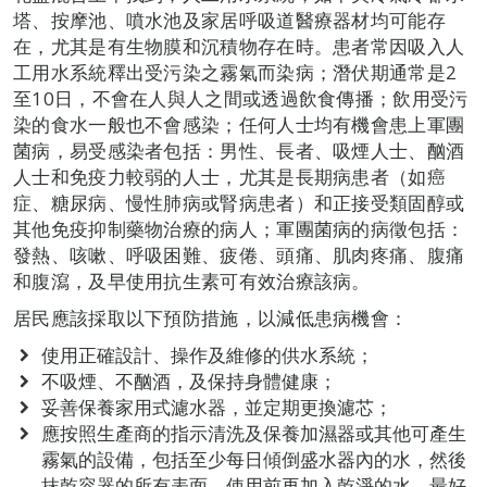
塔、按摩池、噴水池及家居呼吸道醫療器材均可能存
在，尤其是有生物膜和沉積物存在時。患者常因吸入人
工用水系統釋出受污染之霧氣而染病；潛伏期通常是2
至10日，不會在人與人之間或透過飲食傳播；飲用受污
染的食水一般也不會感染；任何人士均有機會患上軍團
菌病，易受感染者包括：男性、長者、吸煙人士、酗酒
人士和免疫力較弱的人士，尤其是長期病患者（如癌
症、糖尿病、慢性肺病或腎病患者）和正接受類固醇或
其他免疫抑制藥物治療的病人；軍團菌病的病徵包括：
發熱、咳嗽、呼吸困難、疲倦、頭痛、肌肉疼痛、腹痛
和腹瀉，及早使用抗生素可有效治療該病。
居民應該採取以下預防措施，以減低患病機會：
使用正確設計、操作及維修的供水系統；
不吸煙、不酗酒，及保持身體健康；
妥善保養家用式濾水器，並定期更換濾芯；
應按照生產商的指示清洗及保養加濕器或其他可產生
霧氣的設備，包括至少每日傾倒盛水器內的水，然後
抹乾容器的所有表面，使用前再加入乾淨的水，最好