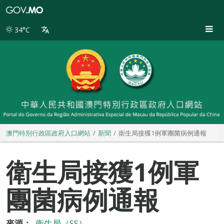
澳
門
特
34°C
別
行
政
區
政
府
入
口
網
站
澳門特別行政區政府入口網站
新聞
衛生局接獲1例軍團菌病例通報
衛生局接獲1例軍
團菌病例通報
來源：
衛生局（SS）