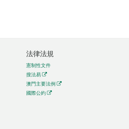
法律法規
憲制性文件
搜法易
澳門主要法例
國際公約