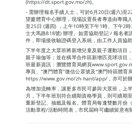
(https://dt.sport.gov.mo/zh)。
- 需辦理報名手續人士，可於6月20日(週六)至2
望廈體育中心辦理，現場設置長者專道由專職人員
至25日 (週四) ，上午10時至下午1時、下午
士大馬路818號) 辦理。如需協助登記 / 報
件，即場接收驗證碼登入系統，由工作人員協
下半年度之大眾班將新增兒童及親子運動項目
親子瑜伽等；並在橫琴合作區新增匹克球項目
班最新資訊：瀏覽體育局網頁www.sport.gov.
專頁、“澳門體育”微信公眾號及“澳門特區體育局
https://www.gov.mo/zh-hant/app/
為增加流轉率，讓更多市民可參與大眾班，上半
月，下半年班別符合續期資格學員，則可續期至1
重新登記、抽籤及報名。體育局每逢雙數月份（2
活動章程/活動時間表，市民屆時可繼續留意有