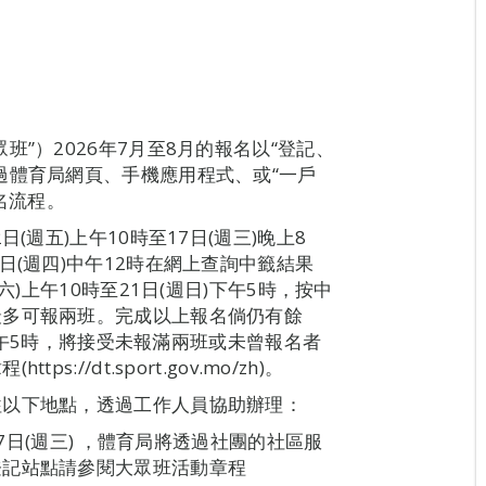
”）2026年7月至8月的報名以“登記、
過體育局網頁、手機應用程式、或“一戶
名流程。
(週五)上午10時至17日(週三)晚上8
日(週四)中午12時在網上查詢中籤結果
六)上午10時至21日(週日)下午5時，按中
最多可報兩班。完成以上報名倘仍有餘
)下午5時，將接受未報滿兩班或未曾報名者
//dt.sport.gov.mo/zh)。
往以下地點，透過工作人員協助辦理：
17日(週三) ，體育局將透過社團的社區服
登記站點請參閱大眾班活動章程