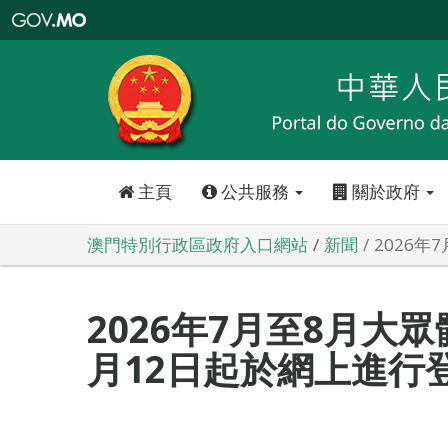
澳
門
特
別
行
政
區
政
府
入
口
網
站
主頁
公共服務
關於政府
澳門特別行政區政府入口網站
新聞
2026
2026年7月至8月大
月12日起於網上進行