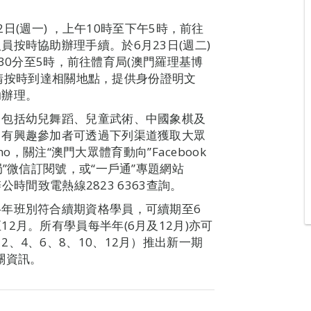
2日(週一) ，上午10時至下午5時，前往
按時協助辦理手續。於6月23日(週二)
2時30分至5時，前往體育局(澳門羅理基博
名者請按時到達相關地點，提供身份證明文
助辦理。
，包括幼兒舞蹈、兒童武術、中國象棋及
，有興趣參加者可透過下列渠道獲取大眾
mo，關注“澳門大眾體育動向”Facebook
”微信訂閱號，或“一戶通”專題網站
，亦可於辦公時間致電熱線2823 6363查詢。
年班別符合續期資格學員，可續期至6
2月。所有學員每半年(6月及12月)亦可
、4、6、8、10、12月）推出新一期
關資訊。