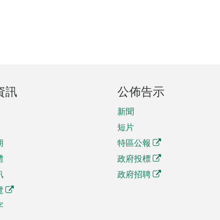
資訊
公佈告示
新聞
短片
期
特區公報
體
政府投標
訊
政府招聘
覽
字