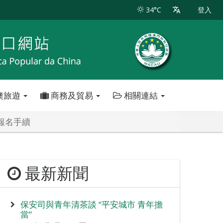
34°C
登入
澳旅遊
商務及貿易
相關連結
報名手續
最新新聞
保安司與青年清茶談 “平安城市 青年擔
當”