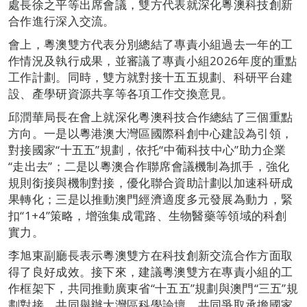
處長徐之平等出席會議，雙方代表就深化粵澳科技創新
合作進行深入交流。
會上，粵澳雙方代表分別總結了專責小組過去一年的工
作情況及執行成果，並審議了專責小組2026年度的重點
工作計劃。同時，雙方就對接十五五規劃、科研平台建
設、產學研資源共享等各項工作交換意見。
邱潤華局長在會上就深化粵澳科技合作總結了三個重點
方向。一是以粵港澳大灣區國際科創中心建設為引領，
對接國家“十五五”規劃，依托“中葡科技中心”助力企業
“走出去”；二是以粵澳合作聯席會議機制為抓手，強化
規則銜接與機制對接，優化聯合資助計劃以加速科研成
果轉化；三是以推動澳門經濟適度多元發展為動力，緊
扣“1+4”策略，增強集成電路、生物醫藥等領域的科創
實力。
李旭東副廳長表示粵澳雙方在科技創新交流合作方面取
得了良好成效。接下來，建議粵澳雙方在專責小組的工
作框架下，共同推動廣東省“十五五”規劃與澳門“三五”規
劃對接、共同舉辦大灣區科學論壇、共同爭取承擔國家