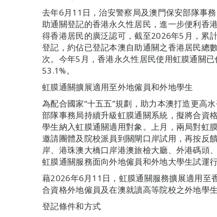
去年6月11日，治安警察局及澳門保安部隊事
助通關登記的香港永久性居民，進一步便利香
得香港居民的廣泛認可，截至2026年5月，累
登記，約佔已登記本澳自助通關之香港居民總數
次。今年5月，香港永久性居民使用虹膜通關已
53.1%。
虹膜通關擴展適用至外地僱員和外地學生
為配合國家“十五五”規劃，助力本澳打造更高
部隊事務局持續升級虹膜通關系統，擬將合資
學生納入虹膜通關適用對象。上月，兩局對虹
邀請團體及院校派員到關閘口岸試用，再按反饋
岸、港珠澳大橋口岸港澳旅檢大廳、外港碼頭
虹膜通關服務面向外地僱員和外地大學生試運
藉2026年6月11日，虹膜通關服務擴展適用
合資格外地僱員及在澳就讀高等院校之外地學
登記條件和方式