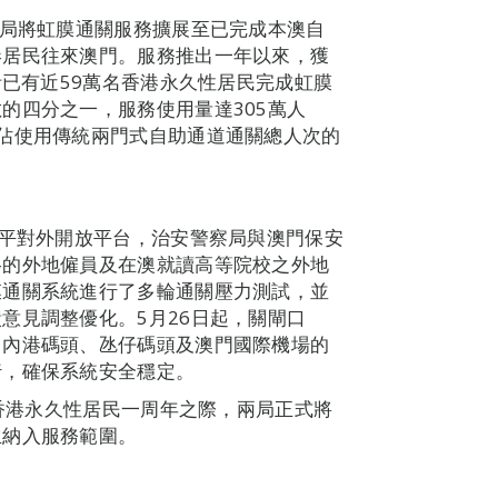
務局將虹膜通關服務擴展至已完成本澳自
港居民往來澳門。服務推出一年以來，獲
計已有近59萬名香港永久性居民完成虹膜
的四分之一，服務使用量達305萬人
佔使用傳統兩門式自助通道通關總人次的
水平對外開放平台，治安警察局與澳門保安
格的外地僱員及在澳就讀高等院校之外地
膜通關系統進行了多輪通關壓力測試，並
意見調整優化。5月26日起，關閘口
、內港碼頭、氹仔碼頭及澳門國際機場的
行，確保系統安全穩定。
至香港永久性居民一周年之際，兩局正式將
生納入服務範圍。