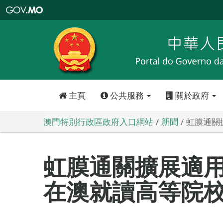
澳
門
特
別
行
政
區
政
府
入
口
網
站
主頁
公共服務
關於政府
澳門特別行政區政府入口網站
新聞
虹膜通關
虹膜通關擴展適
在澳就讀高等院