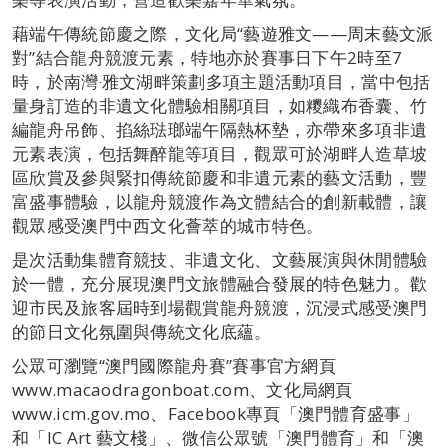
藉端午傳統節慶之際，文化局“藝遊雅文——周末藝文派
對”結合龍舟競渡元素，特地亦於賽事日下午2時至7
時，於南灣‧雅文湖畔策劃多項主題活動項目，當中包括
量身訂造的非遺文化體驗相關項目，如糭織布香囊、竹
編龍舟吊飾、掐絲琺瑯端午隔熱杯墊，亦帶來多項非遺
元素表演，包括舞醉龍等項目，觀眾可於湖畔人造草坡
區欣賞及參與緊扣傳統節慶和非遺元素的藝文活動，豐
富盛事體驗，以龍舟競渡作為文體結合的創新載體，讓
觀眾感受澳門中西文化薈萃的城市特色。
是次活動集體育競技、非遺文化、文藝展演與休閒體驗
於一體，充分展現澳門文旅體融合發展的特色魅力。歡
迎市民及旅客屆時到場觀賞龍舟競渡，沉浸式感受澳門
的節日文化氛圍與傳統文化底蘊。
公眾可瀏覽“澳門國際龍舟賽”賽事官方網頁
www.macaodragonboat.com、文化局網頁
www.icm.gov.mo、Facebook專頁「澳門體育盛事」
和「IC Art 藝文棧」、微信公眾號「澳門體育」和「澳