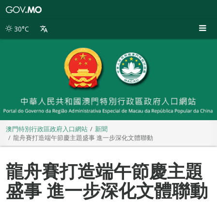
澳
門
特
30°C
別
行
政
區
政
府
入
口
網
站
澳門特別行政區政府入口網站
新聞
龍舟賽打造端午節慶主題盛事 進一步深化文體聯動
龍舟賽打造端午節慶主題
盛事 進一步深化文體聯動