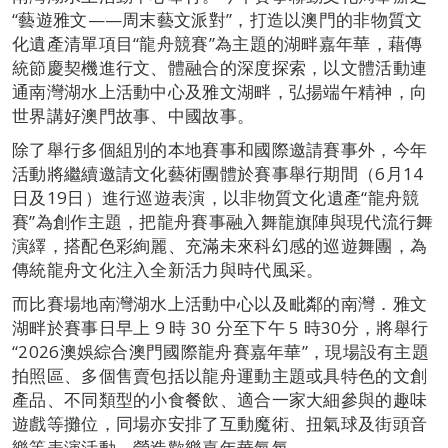
“藝遊雅文——周末藝文派對”，打造以澳門的非物質文
化遺產清單項目“龍舟競賽”為主題的湖畔嘉年華，藉傳
統節慶契機進行文、體融合的深度探索，以文體活動連
通南灣湖水上活動中心及雅文湖畔，弘揚端午精神，向
世界講好澳門故事、中國故事。
除了舉行多個組別的本地賽事和國際邀請賽事外，今年
活動將繼續邀請文化藝術團體於賽事舉行期間（6月14
日及19日）進行巡遊表演，以非物質文化遺產“龍舟競
賽”為創作主題，把龍舟賽事融入舞龍旗陣與現代流行舞
演繹，搭配色彩絢麗、充滿未來科幻感的巡遊舞團，為
傳統龍舟文化注入全新活力與時代風采。
而比賽場地南灣湖水上活動中心以及毗鄰的南灣．雅文
湖畔於賽事日早上 9 時 30 分至下午 5 時30分，將舉行
“2026澳娛綜合澳門國際龍舟賽嘉年華”，現場設有主題
拍照區、多個售賣包括以龍舟運動主題或具特色的文創
產品、不同類型的小食餐飲、適合一家大細參與的趣味
遊戲等攤位，同場亦安排了互動魔術、扭氣球及街頭音
樂等表演活動，營造歡樂嘉年華氣氛。