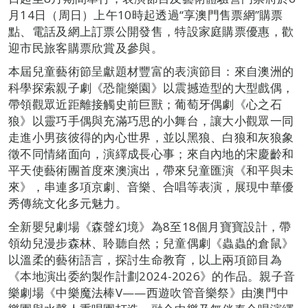
月14日（周日）上午10時起透過“享澳門售票網”購票
點、電話及網上訂票公開發售，特設家庭購票優惠，歡
迎市民旅客購票欣賞及參與。
本屆兒童藝術節呈獻題材豐富的表演節目：來自澳洲的
科學探索親子劇《恐龍樂園》以震撼造型的大型戲偶，
帶領觀眾近距離接觸史前巨獸；葡萄牙偶劇《心之石
狼》以靈巧手偶與充滿巧思的小舞台，讓大小觀眾一同
走進小男孩彼得的內心世界，並以黑狼、白狼和灰狼象
徵不同情緒面向，演繹成長心事；來自內地的宋慶齡和
平天使藝術團首度來澳演出，帶來兒童匯演《和平與未
來》，串連多項京劇、音樂、合唱等表演，展現中華優
秀傳統文化多元魅力。
全新嬰兒劇場《森聲幻境》為8至18個月寶寶設計，帶
領幼兒漫步森林、聆聽自然；兒童偶劇《蟲蟲的倉鼠》
以溫柔的藝術語言，探討生命教育，以上兩項節目為
《本地演出委約製作計劃2024-2026》的作品。親子音
樂劇場《中樂魔法棒V——西遊吹管音樂祭》由澳門中