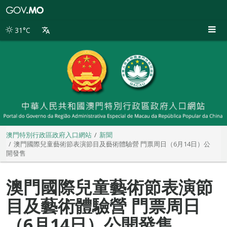
澳
門
特
31°C
別
行
政
區
政
府
入
口
網
站
澳門特別行政區政府入口網站
新聞
澳門國際兒童藝術節表演節目及藝術體驗營 門票周日（6月14日）公
開發售
澳門國際兒童藝術節表演節
目及藝術體驗營 門票周日
（6月14日）公開發售