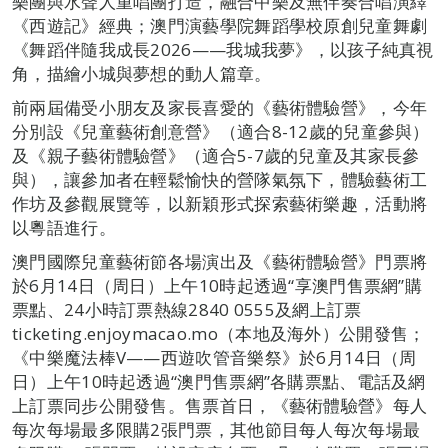
樂團與水聲人重唱團打造，融合中樂及無伴奏合唱演繹
《西遊記》經典；澳門演藝學院舞蹈學校原創兒童舞劇
《舞蹈伴隨我成長2026——我城我夢》，以孩子純真視
角，描繪小城與夢想的動人篇章。
前兩屆備受小朋友及家長喜愛的《藝術體驗營》，今年
分別設《兒童藝術創意營》（適合8-12歲的兒童參與）
及《親子藝術體驗營》（適合5-7歲的兒童及其家長參
與），讓參加者在輕鬆愉快的營隊氣氛下，體驗藝術工
作坊及參觀展覽等，以新穎形式探索藝術樂趣，活動將
以粵語進行。
澳門國際兒童藝術節各場演出及《藝術體驗營》門票將
於6月14日（周日）上午10時起透過“享澳門售票網”購
票點、24小時訂票熱線2840 0555及網上訂票
ticketing.enjoymacao.mo（本地及海外）公開發售；
《中樂魔法棒V——西遊吹管音樂祭》於6月14日（周
日）上午10時起透過“澳門售票網”各購票點、電話及網
上訂票同步公開發售。售票首日，《藝術體驗營》每人
每次每場最多限購2張門票，其他節目每人每次每場最