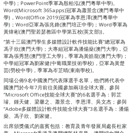
中學)；PowerPoint季軍為殷柏泓(澳門粵華中學)。
Word(Microsoft 365apps)冠軍為蕭景念(澳門粵華中
學)，Word(Office 2019)冠軍為李恩澤(澳門粵華中
學)；Word亞軍為張兆鋒(澳門培正中學)；Word季軍為
黃煒彬(澳門聖若瑟教區中學第五校(英文部))。
“第十三屆澳門學生多媒體設計軟件技能比賽”總冠軍為
馮子欣(澳門大學)；大專組冠軍為潘煬燊(澳門大學)，亞
軍為張秀慧(澳門理工大學)，季軍為黃皓龍(澳門大學)；
中學組冠軍為劉家健(中葡職業技術學校)，亞軍為黃楚
芸(勞校中學)，季軍為岑芷晴(東南學校)。
同場公佈9名中國澳門代表隊選手名單，他們將代表中
國澳門於今年7月前往美國參加兩項全球大賽。參與
“Microsoft Office技能全球大賽”的6名選手為：郭芷
璿、鍾天健、梁馨之、蕭景念、李恩澤、吳文杰；參與
“Adobe多媒體設計軟件技能全球大賽”3名選手為：潘煬
燊、馮子欣、劉家健。
出席頒獎儀式的嘉賓包括：教育及青年發展局處長杜家