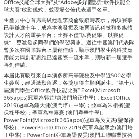
Office技能全球大賽”及“Adobe多媒體設計軟件技能全
球大賽”啟動儀式，並現場公佈代表選手名單。
生產力中心首席高級經理李藹倫致辭時表示，兩項賽事
已舉辦逾十年，成為本澳發掘及培育資訊科技和多媒體
設計人才的重要平台；比賽不僅“以賽促學、以賽促
練”，更激發起同學們的學習興趣。過往中國澳門代表隊
曾多次在國際舞台上屢創佳績，顯示澳門學生的科技應
用能力與創新思維已達國際一流水準，期盼新一屆選手
再創佳績。
本屆比賽吸引來自本澳多所高等院校及中學近500名學
生參與，經過激烈角逐，各獎項得主順利誕生。“第十八
屆澳門學生Office軟件技能比賽” Excel(Microsoft
365apps)冠軍為郭芷璿(澳門培正中學)，Excel(Office
2019)冠軍為鍾天健(澳門培正中學)；亞軍為朱相檳(聖
保祿學校)；季軍為林嘉憙 (澳門粵華中學)。
PowerPoint(Microsoft 365apps)冠軍為吳文杰(聖保祿
學校)，PowerPoint(Office 2019)冠軍為梁馨之(澳門培
正中學)；PowerPoint亞軍為梁俊昊(澳門工聯職業技術