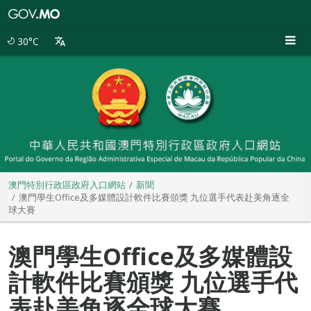
澳
門
特
30°C
別
行
政
區
政
府
入
口
網
站
澳門特別行政區政府入口網站
新聞
澳門學生Office及多媒體設計軟件比賽頒獎 九位選手代表赴美角逐全
球大賽
澳門學生Office及多媒體設
計軟件比賽頒獎 九位選手代
表赴美角逐全球大賽