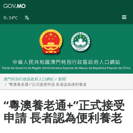
澳
門
特
34°C
別
行
政
區
政
府
入
口
網
站
澳門特別行政區政府入口網站
新聞
“粵澳養老通+”正式接受申請 長者認為便利養老
“粵澳養老通+”正式接受
申請 長者認為便利養老