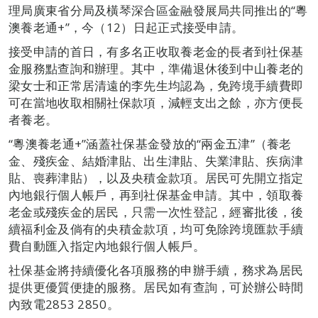
理局廣東省分局及橫琴深合區金融發展局共同推出的“粵
澳養老通+”，今（12）日起正式接受申請。
接受申請的首日，有多名正收取養老金的長者到社保基
金服務點查詢和辦理。其中，準備退休後到中山養老的
梁女士和正常居清遠的李先生均認為，免跨境手續費即
可在當地收取相關社保款項，減輕支出之餘，亦方便長
者養老。
“粵澳養老通+”涵蓋社保基金發放的“兩金五津”（養老
金、殘疾金、結婚津貼、出生津貼、失業津貼、疾病津
貼、喪葬津貼），以及央積金款項。居民可先開立指定
內地銀行個人帳戶，再到社保基金申請。其中，領取養
老金或殘疾金的居民，只需一次性登記，經審批後，後
續福利金及倘有的央積金款項，均可免除跨境匯款手續
費自動匯入指定內地銀行個人帳戶。
社保基金將持續優化各項服務的申辦手續，務求為居民
提供更優質便捷的服務。居民如有查詢，可於辦公時間
內致電2853 2850。