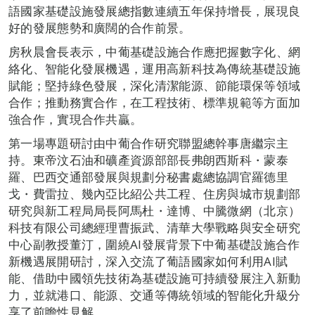
語國家基礎設施發展總指數連續五年保持增長，展現良
好的發展態勢和廣闊的合作前景。
房秋晨會長表示，中葡基礎設施合作應把握數字化、網
絡化、智能化發展機遇，運用高新科技為傳統基礎設施
賦能；堅持綠色發展，深化清潔能源、節能環保等領域
合作；推動務實合作，在工程技術、標準規範等方面加
強合作，實現合作共贏。
第一場專題研討由中葡合作研究聯盟總幹事唐繼宗主
持。東帝汶石油和礦產資源部部長弗朗西斯科・蒙泰
羅、巴西交通部發展與規劃分秘書處總協調官羅德里
戈・費雷拉、幾內亞比紹公共工程、住房與城市規劃部
研究與新工程局局長阿馬杜・達博、中騰微網（北京）
科技有限公司總經理曹振武、清華大學戰略與安全研究
中心副教授董汀，圍繞AI發展背景下中葡基礎設施合作
新機遇展開研討，深入交流了葡語國家如何利用AI賦
能、借助中國領先技術為基礎設施可持續發展注入新動
力，並就港口、能源、交通等傳統領域的智能化升級分
享了前瞻性見解。