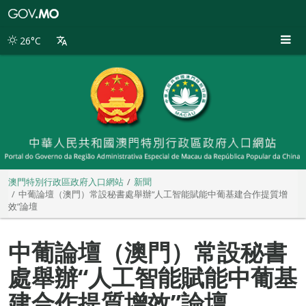
澳
門
特
26°C
別
行
政
區
政
府
入
口
網
站
澳門特別行政區政府入口網站
新聞
中葡論壇（澳門）常設秘書處舉辦“人工智能賦能中葡基建合作提質增
效”論壇
中葡論壇（澳門）常設秘書
處舉辦“人工智能賦能中葡基
建合作提質增效”論壇