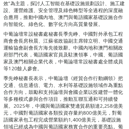
效”為主題，探討人工智能在基礎設施規劃設計、施工建
設、運營維護、安全管理及綠色轉型等全過程的深度融
合應用，推動中國內地、澳門與葡語國家基礎設施合作
向智能化、綠色化、數字化方向高質量發展。
中葡論壇常設秘書處秘書長季先峥、中國對外承包工程
商會會長房秋晨、江蘇省政協副主席韓立明、中國交通
運輸協會副會長方海先後致辭。中國內地和澳門相關政
府部門代表，葡語國家官員及駐澳領事，中國、葡語國
家及澳門相關企業代表，中葡論壇常設秘書處全體成員
等120餘人參會。
季先峥秘書長表示，中葡論壇《經貿合作行動綱領》把
交通、信息通信、電力、水利等基礎設施領域作為重點
合作方向，鼓勵和支持論壇與會國企業以投建營一體化
等多種模式參與合作項目，推動互聯互通和可持續發
展。2025年，中國與葡語國家雙邊貿易額達2,258億美
元，中國對葡語國家各類投資存量約800億美元，對葡
語國家承包工程完成營業額約1,400億美元，基礎設施
領域已經成為中國與葡語國家務實合作的重要亮點。葡