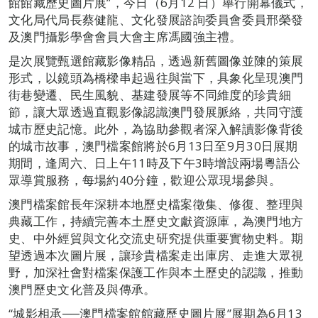
館館藏歷史圖片展”，今日（6月12 日）舉行開幕儀式，
文化局代局長蔡健龍、文化發展諮詢委員會委員邢榮發
及澳門攝影學會會員大會主席馮國強主禮。
是次展覽甄選館藏影像精品，透過新舊圖像並陳的策展
形式，以鏡頭為橋樑串起過往與當下，具象化呈現澳門
街巷變遷、民生風貌、基建發展等不同維度的珍貴細
節，讓大眾透過直觀影像認識澳門發展脈絡，共同守護
城市歷史記憶。此外，為協助參觀者深入解讀影像背後
的城市故事，澳門檔案館將於6月13日至9月30日展期
期間，逢周六、日上午11時及下午3時增設兩場粵語公
眾導賞服務，每場約40分鐘，歡迎公眾現場參與。
澳門檔案館長年深耕本地歷史檔案徵集、修復、整理與
典藏工作，持續完善本土歷史文獻資源庫，為澳門地方
史、中外經貿與文化交流史研究提供重要實物史料。期
望透過本次圖片展，讓珍貴檔案走出庫房、走進大眾視
野，加深社會對檔案保護工作與本土歷史的認識，推動
澳門歷史文化普及與傳承。
“城影相承──澳門檔案館館藏歷史圖片展”展期為6月13