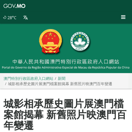
澳
門
特
28°C
別
行
政
區
政
府
入
口
網
站
澳門特別行政區政府入口網站
新聞
城影相承歷史圖片展澳門檔案館揭幕 新舊照片映澳門百年變遷
城影相承歷史圖片展澳門檔
案館揭幕 新舊照片映澳門百
年變遷