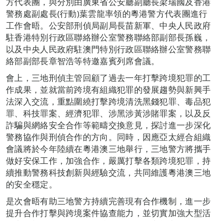
方代表團，與分別由廣東省公安廳副廳長梁瑞國及香港
警務處副處長(行動)葉雲龍率領的粵港警方代表團進行
工作會晤。公安部刑偵局副局長苗新軍、中央人民政府
駐香港特別行政區聯絡辦公室警務聯絡部副部長孫巍，
以及中央人民政府駐澳門特別行政區聯絡辦公室警務聯
絡部副部長章智浩等特邀嘉賓列席會議。
會上，三地刑偵主管回顧了過去一年打擊跨境犯罪的工
作成果，並就當前跨境有組織犯罪的發展趨勢與新興手
法深入交流，重點圍繞打擊跨境清洗黑錢犯罪、毒品犯
罪、科技罪案、經濟犯罪、涉黑涉黃涉賭罪案，以及反
詐騙與網絡安全合作等範疇交換意見，探討進一步深化
警務協作與刑偵合作的方向。同時，因應亞太經合組織
會議將於今年陸續在粵港澳三地舉行，三地警方將攜手
做好安保工作，加強合作，嚴厲打擊各類跨境犯罪，持
續推動警務科技創新與經驗交流，共同維護粵港澳三地
的安全穩定。
是次會晤有助三地警方持續完善現有合作機制，進一步
提升合作打擊與跨境案件協查能力，並切實加強大型活