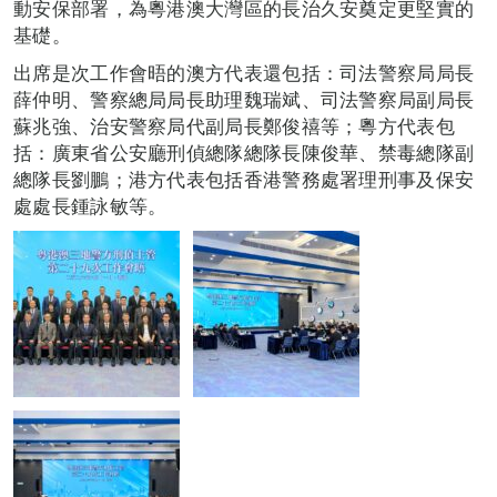
動安保部署，為粵港澳大灣區的長治久安奠定更堅實的
基礎。
出席是次工作會晤的澳方代表還包括：司法警察局局長
薛仲明、警察總局局長助理魏瑞斌、司法警察局副局長
蘇兆強、治安警察局代副局長鄭俊禧等；粵方代表包
括：廣東省公安廳刑偵總隊總隊長陳俊華、禁毒總隊副
總隊長劉鵬；港方代表包括香港警務處署理刑事及保安
處處長鍾詠敏等。