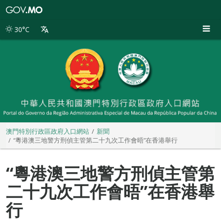
澳
門
特
30°C
別
行
政
區
政
府
入
口
網
站
澳門特別行政區政府入口網站
新聞
“粵港澳三地警方刑偵主管第二十九次工作會晤”在香港舉行
“粵港澳三地警方刑偵主管第
二十九次工作會晤”在香港舉
行