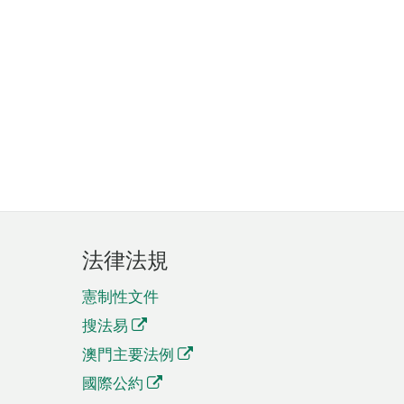
法律法規
憲制性文件
搜法易
澳門主要法例
國際公約