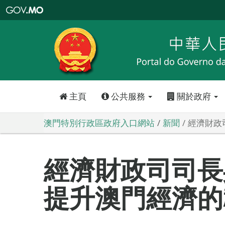
澳
門
特
別
行
政
區
政
府
入
口
網
站
主頁
公共服務
關於政府
澳門特別行政區政府入口網站
新聞
經濟財政
經濟財政司司長
提升澳門經濟的