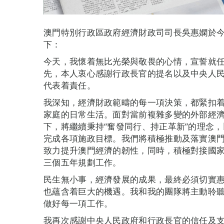
澳門特別行政區政府經濟財政司司長吳惠嫻於今
下：
今天，我懷着無比光榮與敬畏的心情，宣誓就
先，本人衷心感謝行政長官的提名以及中央人
代表着責任。
我深知，經濟財政範疇的每一項決策，都緊扣
家庭的日常生活。面對當前複雜多變的外部經
下，將繼續秉持“奮發同行、持正革新”的理念
完成各項施政目標。我們將積極推動及落實澳
致力提升澳門經濟的韌性，同時，積極對接國
三個五年規劃工作。
民生無小事，經濟發展的成果，最終必須切實
也蘊含着巨大的機遇。我和我的團隊將主動聆
做好每一項工作。
我再次感謝中央人民政府和行政長官的信任及