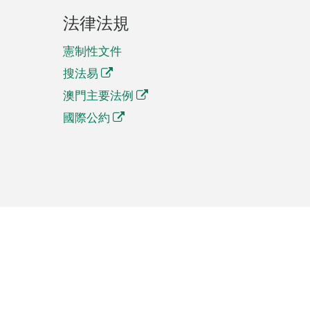
法律法規
憲制性文件
搜法易
澳門主要法例
國際公約