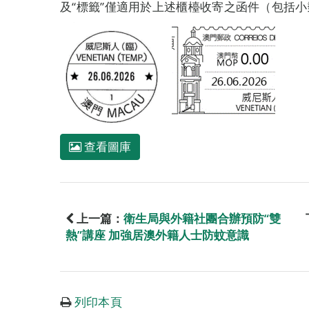
及“標籤”僅適用於上述櫃檯收寄之函件（包括
查看圖庫
上一篇：
衛生局與外籍社團合辦預防“雙
熱”講座 加強居澳外籍人士防蚊意識
列印本頁