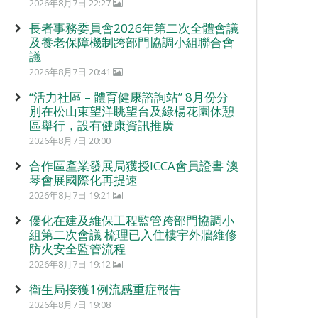
2026年8月7日 22:27
長者事務委員會2026年第二次全體會議
及養老保障機制跨部門協調小組聯合會
議
2026年8月7日 20:41
“活力社區 – 體育健康諮詢站” 8月份分
別在松山東望洋眺望台及綠楊花園休憩
區舉行，設有健康資訊推廣
2026年8月7日 20:00
合作區產業發展局獲授ICCA會員證書 澳
琴會展國際化再提速
2026年8月7日 19:21
優化在建及維保工程監管跨部門協調小
組第二次會議 梳理已入住樓宇外牆維修
防火安全監管流程
2026年8月7日 19:12
衛生局接獲1例流感重症報告
2026年8月7日 19:08