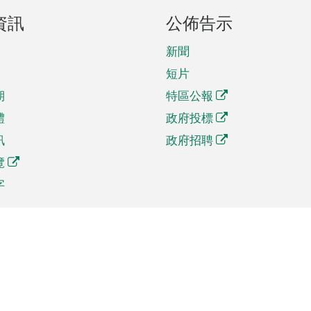
資訊
公佈告示
新聞
短片
期
特區公報
體
政府投標
訊
政府招聘
覽
字
及貿易
相關連結
資
手機應用程式目錄
貿會展
社交媒體目錄
商機和服務
專題網站目錄