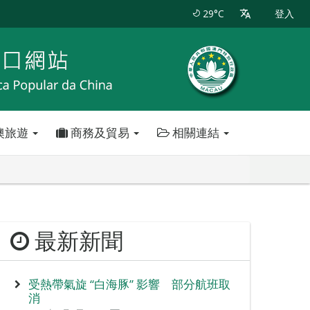
29°C
登入
澳旅遊
商務及貿易
相關連結
最新新聞
受熱帶氣旋 “白海豚” 影響 部分航班取
消