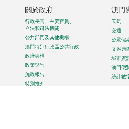
頁
關於政府
澳門
腳
菜
行政長官、主要官員、
天氣
立法和司法機關
單
交通
公共部門及其他機構
公眾假
澳門特別行政區公共行政
文娛康
政府架構
城市資
政策諮詢
澳門便
施政報告
統計數
特別推介
來澳旅遊
商務
計劃行程
貿易投
觀光
澳門經
娛樂消閒
中小企