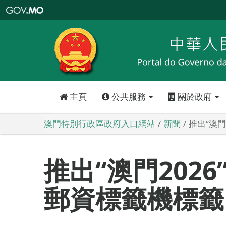
澳
門
特
別
行
政
區
政
府
入
口
網
站
主頁
公共服務
關於政府
澳門特別行政區政府入口網站
新聞
推出“澳門
推出“澳門202
郵資標籤機標籤