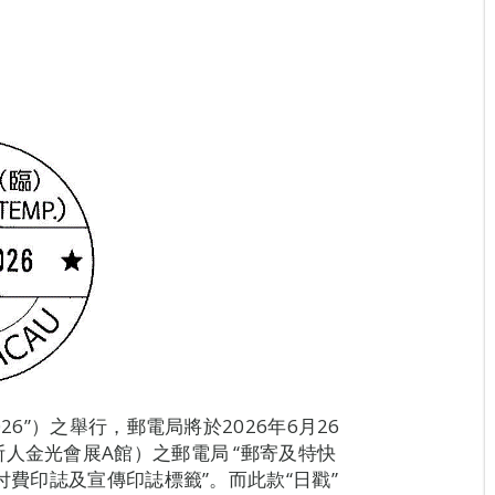
26”）之舉行，郵電局將於2026年6月26
人金光會展A館）之郵電局 “郵寄及特快
付費印誌及宣傳印誌標籤”。而此款“日戳”