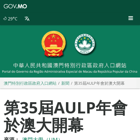
澳
門
特
29°C
別
行
政
區
政
府
入
口
網
站
澳門特別行政區政府入口網站
新聞
第35屆AULP年會於澳大開幕
第35屆AULP年會
於澳大開幕
來源：
澳門大學（UM）