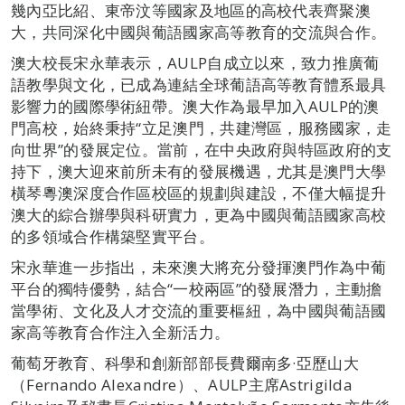
幾內亞比紹、東帝汶等國家及地區的高校代表齊聚澳
大，共同深化中國與葡語國家高等教育的交流與合作。
澳大校長宋永華表示，AULP自成立以來，致力推廣葡
語教學與文化，已成為連結全球葡語高等教育體系最具
影響力的國際學術紐帶。澳大作為最早加入AULP的澳
門高校，始終秉持“立足澳門，共建灣區，服務國家，走
向世界”的發展定位。當前，在中央政府與特區政府的支
持下，澳大迎來前所未有的發展機遇，尤其是澳門大學
橫琴粵澳深度合作區校區的規劃與建設，不僅大幅提升
澳大的綜合辦學與科研實力，更為中國與葡語國家高校
的多領域合作構築堅實平台。
宋永華進一步指出，未來澳大將充分發揮澳門作為中葡
平台的獨特優勢，結合“一校兩區”的發展潛力，主動擔
當學術、文化及人才交流的重要樞紐，為中國與葡語國
家高等教育合作注入全新活力。
葡萄牙教育、科學和創新部部長費爾南多·亞歷山大
（Fernando Alexandre）、AULP主席Astrigilda