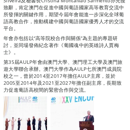
Silveira及秘書長Cristina Montalvão Sarmento亦先後
致辭，肯定澳門在促進中國與葡語國家高等教育交流中
所發揮的關鍵作用，期望今屆年會能進一步深化全球葡
語高教合作，推動構建中國與葡語國家優秀人才的交流
平台。
年會亦包括以“高等院校合作與關係”為主題的專題研
討，並同場發佈紀念著作《葡國魂中的英雄詩人賈梅
士》。
第35屆AULP年會由澳門大學、澳門理工大學及澳門旅
遊大學聯合承辦。澳門大學作為AULP七所澳門成員院
校之一，曾於2014至2017年擔任AULP主席，並於
2005至2014年及2021至2027年擔任副主席，長期致
力促進葡語高校間的緊密合作與交流。