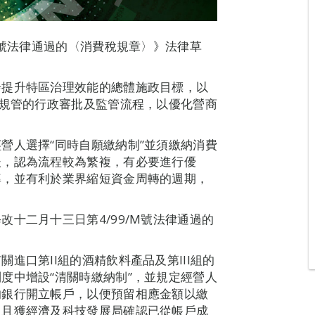
M號法律通過的〈消費稅規章〉》法律草
步提升特區治理效能的總體施政目標，以
府規管的行政審批及監管流程，以優化營商
營人選擇“同時自願繳納制”並須繳納消費
後，認為流程較為繁複，有必要進行優
率，並有利於業界縮短資金周轉的週期，
十二月十三日第4/99/M號法律通過的
進口第II組的酒精飲料產品及第III組的
度中增設“清關時繳納制”，並規定經營人
的銀行開立帳戶，以便預留相應金額以繳
過且獲經濟及科技發展局確認已從帳戶成