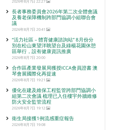
2026年8月7日 22:27
長者事務委員會2026年第二次全體會議
及養老保障機制跨部門協調小組聯合會
議
2026年8月7日 20:41
“活力社區 – 體育健康諮詢站” 8月份分
別在松山東望洋眺望台及綠楊花園休憩
區舉行，設有健康資訊推廣
2026年8月7日 20:00
合作區產業發展局獲授ICCA會員證書 澳
琴會展國際化再提速
2026年8月7日 19:21
優化在建及維保工程監管跨部門協調小
組第二次會議 梳理已入住樓宇外牆維修
防火安全監管流程
2026年8月7日 19:12
衛生局接獲1例流感重症報告
2026年8月7日 19:08