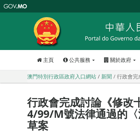
澳
門
特
別
行
政
區
政
府
入
口
網
站
主頁
公共服務
關於政府
澳門特別行政區政府入口網站
新聞
行政會完
行政會完成討論《修改
4/99/M號法律通過的
草案