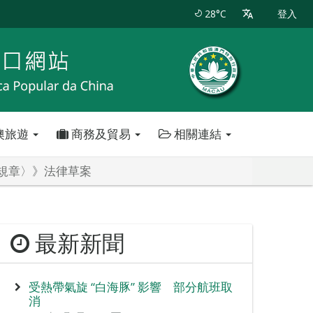
28°C
登入
澳旅遊
商務及貿易
相關連結
稅規章〉》法律草案
最新新聞
受熱帶氣旋 “白海豚” 影響 部分航班取
消