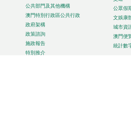
單
公共部門及其他機構
公眾假
澳門特別行政區公共行政
文娛康
政府架構
城市資
政策諮詢
澳門便
施政報告
統計數
特別推介
來澳旅遊
商務
計劃行程
貿易投
觀光
澳門經
娛樂消閒
中小企
購物
市場資
節日盛事
知識產