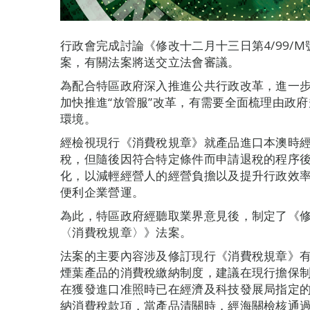
行政會完成討論《修改十二月十三日第4/99/
案，有關法案將送交立法會審議。
為配合特區政府深入推進公共行政改革，進一
加快推進“放管服”改革，有需要全面梳理由政
環境。
經檢視現行《消費稅規章》就產品進口本澳時經
稅，但隨後因符合特定條件而申請退稅的程序
化，以減輕經營人的經營負擔以及提升行政效
便利企業營運。
為此，特區政府經聽取業界意見後，制定了《修改
〈消費稅規章〉》法案。
法案的主要內容涉及修訂現行《消費稅規章》有關
煙葉產品的消費稅繳納制度，建議在現行擔保制
在獲發進口准照時已在經濟及科技發展局指定
納消費稅款項，當產品清關時，經海關檢核通