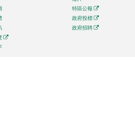
期
特區公報
體
政府投標
訊
政府招聘
覽
字
及貿易
相關連結
資
手機應用程式目錄
貿會展
社交媒體目錄
商機和服務
專題網站目錄
訊
RSS訂閱目錄
權
表格下載