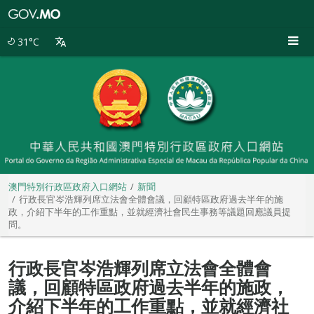
澳
門
特
31°C
別
行
政
區
政
府
入
口
網
站
澳門特別行政區政府入口網站
新聞
行政長官岑浩輝列席立法會全體會議，回顧特區政府過去半年的施
政，介紹下半年的工作重點，並就經濟社會民生事務等議題回應議員提
問。
行政長官岑浩輝列席立法會全體會
議，回顧特區政府過去半年的施政，
介紹下半年的工作重點，並就經濟社