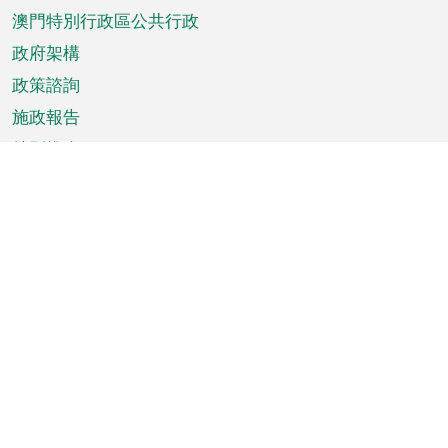
澳門特別行政區公共行政
政府架構
政策諮詢
施政報告
特別推介
澳門資訊
天氣
交通
公眾假期
文娛康體
城市資訊
澳門便覽
統計數字