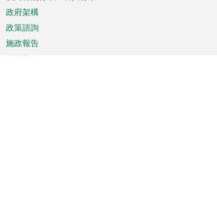
政府架構
政策諮詢
施政報告
特別推介
澳門資訊
天氣
交通
公眾假期
文娛康體
城市資訊
澳門便覽
統計數字