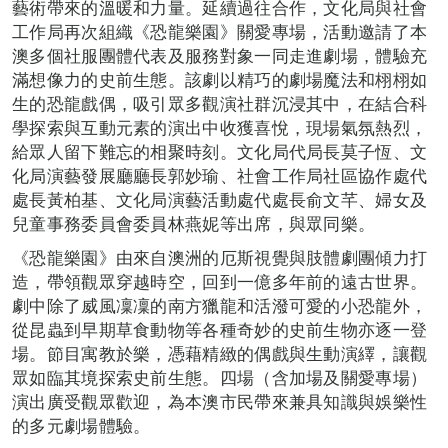
藝術帶來的溫暖和力量。延續過往合作，文化局與社會
工作局再次組織《恐龍樂園》關愛專場，活動邀請了本
澳多個社服團體代表及服務對象一同走進劇場，體驗充
滿想像力的史前生態。該劇以精巧的劇場魔法和栩栩如
生的恐龍戲偶，吸引眾多觀演社群沉浸其中，在結合科
學探索與互動元素的演出中收獲喜悅，現場氣氛熱烈，
給眾人留下難忘的相聚時刻。文化局代局長莫子恆、文
化局演藝發展廳廳長郭妙瑜、社會工作局社區協作處代
處長黃柏基、文化局演藝活動處代處長俞文芊、婦女及
兒童事務委員會委員林燕妮等出席，與眾同樂。
《恐龍樂園》由來自澳洲的厄斯視覺與肢體劇團傾力打
造，帶領觀眾穿越時空，回到一億多年前的遠古世界。
劇中除了威風凜凜的南方獵龍和活潑可愛的小恐龍外，
從昆蟲到早期草食動物等各種奇妙的史前生物亦逐一登
場。節目寓教於樂，憑藉精緻的偶戲與生動演繹，讓觀
眾如臨其境探索史前生態。四場（含加場及關愛專場）
演出廣受觀眾歡迎，為本澳市民帶來兼具知識與娛樂性
的多元劇場體驗。