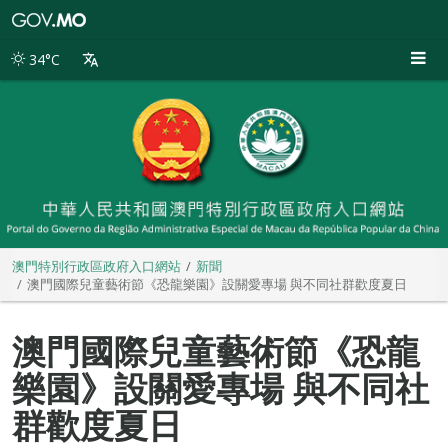
澳
門
特
34°C
別
行
政
區
政
府
入
口
網
站
澳門特別行政區政府入口網站
新聞
澳門國際兒童藝術節《恐龍樂園》設關愛專場 與不同社群歡度夏日
澳門國際兒童藝術節《恐龍
樂園》設關愛專場 與不同社
群歡度夏日