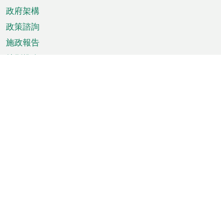
政府架構
政策諮詢
施政報告
特別推介
澳門資訊
天氣
交通
公眾假期
文娛康體
城市資訊
澳門便覽
統計數字