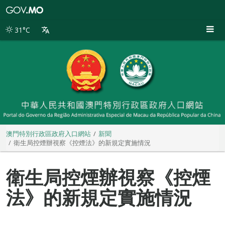
澳
門
特
31°C
別
行
政
區
政
府
入
口
網
站
澳門特別行政區政府入口網站
新聞
衛生局控煙辦視察《控煙法》的新規定實施情況
衛生局控煙辦視察《控煙
法》的新規定實施情況