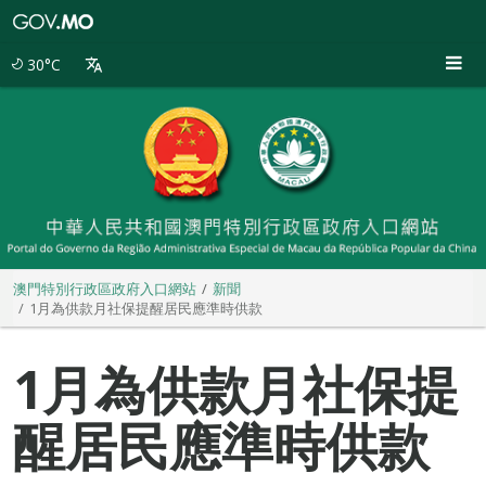
澳
門
特
30°C
別
行
政
區
政
府
入
口
網
站
澳門特別行政區政府入口網站
新聞
1月為供款月社保提醒居民應準時供款
1月為供款月社保提
醒居民應準時供款