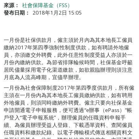
來源：
社會保障基金（FSS）
發布日期：
2018年1月2日 15:05
一月份是社保供款月，僱主須於月內為其本地長工僱員
繳納2017年第四季強制性制度供款，如有聘請外地僱
員，亦須繳交外聘費，此外任意性制度受益人亦須於一
月份內繳納供款。為節省排隊輪候時間，社保基金呼籲
居民儘量採用電子化渠道繳款，如欲親臨辦理則須注意
月底為人流高峰期，宜儘早辦理。
一月份為社會保障制度2017年第四季度供款月，所有僱
主須在一月份內為其本地長工僱員繳納供款，如有聘用
外地僱員，則須同時繳納外聘費。僱主只要向社保基金
申請開通電子申報服務，便可透過“e辦事（ePass）”帳
戶登入“電子申報系統”，辦理僱員的任職資料申報手
續、為僱員辦理受益人登錄、下載憑單資料、查閱僱員
任職資料和繳款紀錄、以電子傳輸模式傳送相關資料文