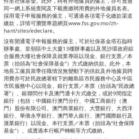
件至社保基金。此外，聘有外地僱員的僱主，亦可透過
同一網上系統查閱及下載應繳聘用費的外地僱員名表。
採用電子申報服務的僱主，可通過各項電子化繳款渠道
繳款，詳情可瀏覽專題網頁www.fss.gov.mo/zh-
hant/sites/edeclare。
沒有開通電子申報服務的僱主，可於社保基金塔石臨時
辦事處、皇朝區中土大廈13樓辦事處以及黑沙環政府綜
合服務大樓社會保障及就業專區以現金、銀行支票／本
票（抬頭為“社會保障基金”）方式繳納供款。此外，本
地長工僱員當季任職情況無變動下的供款及外地僱員聘
用費亦可於民政總署轄下的離島區市民服務中心及中區
市民服務中心以現金、銀行支票／本票（抬頭為“民政總
署”）、銀聯閃付卡及澳門通卡方式繳交，或於9間指定
銀行（包括：中國銀行澳門分行、中國工商銀行（澳
門）股份有限公司、澳門商業銀行、大豐銀行、大西洋
銀行、華僑永亨銀行、澳門華人銀行、澳門國際銀行及
滙業銀行）以現金、本行支票／本票（抬頭為“社會保障
基金”）、或透過本行帳戶轉帳等方式繳納。