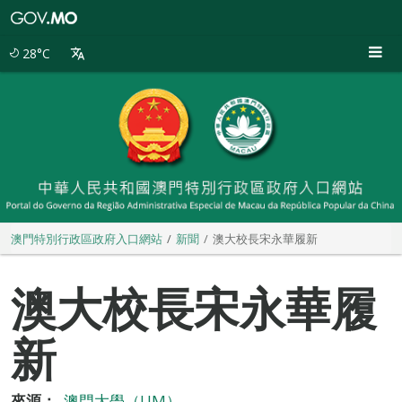
澳
門
特
28°C
別
行
政
區
政
府
入
口
網
站
澳門特別行政區政府入口網站
新聞
澳大校長宋永華履新
澳大校長宋永華履
新
來源：
澳門大學（UM）