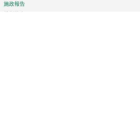
施政報告
特別推介
澳門資訊
天氣
交通
公眾假期
文娛康體
城市資訊
澳門便覽
統計數字
公佈告示
新聞