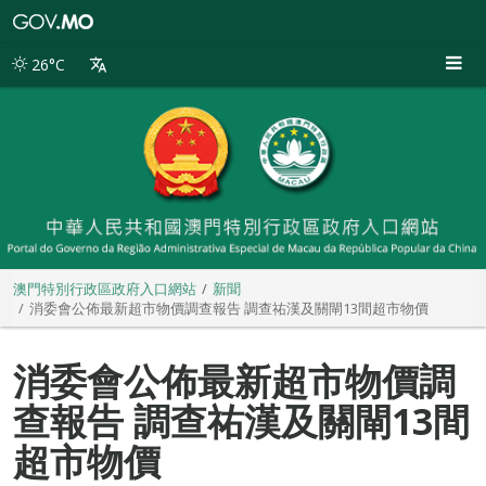
澳
門
特
26°C
別
行
政
區
政
府
入
口
網
站
澳門特別行政區政府入口網站
新聞
消委會公佈最新超市物價調查報告 調查祐漢及關閘13間超市物價
消委會公佈最新超市物價調
查報告 調查祐漢及關閘13間
超市物價