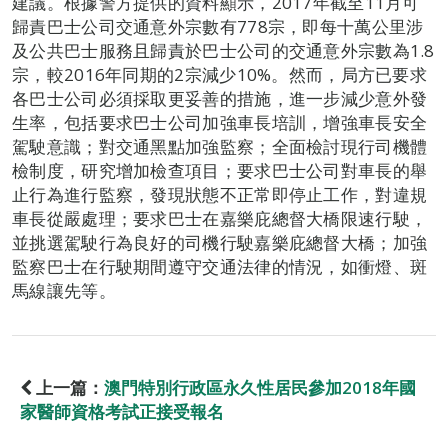
建議。根據警方提供的資料顯示，2017年截至11月可
歸責巴士公司交通意外宗數有778宗，即每十萬公里涉
及公共巴士服務且歸責於巴士公司的交通意外宗數為1.8
宗，較2016年同期的2宗減少10%。然而，局方已要求
各巴士公司必須採取更妥善的措施，進一步減少意外發
生率，包括要求巴士公司加強車長培訓，增強車長安全
駕駛意識；對交通黑點加強監察；全面檢討現行司機體
檢制度，研究增加檢查項目；要求巴士公司對車長的舉
止行為進行監察，發現狀態不正常即停止工作，對違規
車長從嚴處理；要求巴士在嘉樂庇總督大橋限速行駛，
並挑選駕駛行為良好的司機行駛嘉樂庇總督大橋；加強
監察巴士在行駛期間遵守交通法律的情況，如衝燈、斑
馬線讓先等。
上一篇：
澳門特別行政區永久性居民參加2018年國
家醫師資格考試正接受報名