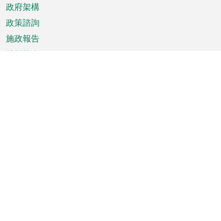
政府架構
政策諮詢
施政報告
特別推介
澳門資訊
天氣
交通
公眾假期
文娛康體
城市資訊
澳門便覽
統計數字