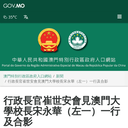
澳
門
特
35°C
別
行
政
區
政
府
入
口
網
站
澳門特別行政區政府入口網站
新聞
行政長官崔世安會見澳門大學校長宋永華（左一）一行及合影
行政長官崔世安會見澳門大
學校長宋永華（左一）一行
及合影