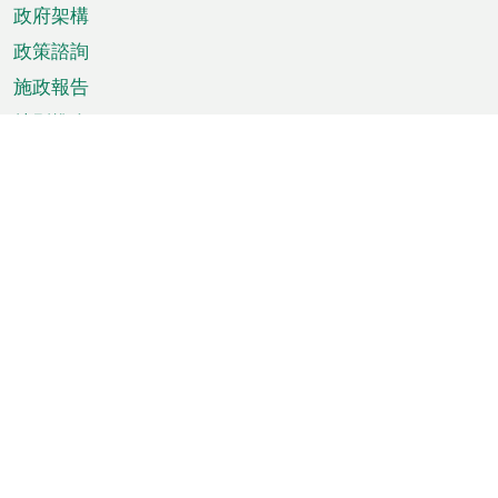
政府架構
政策諮詢
施政報告
特別推介
澳門資訊
天氣
交通
公眾假期
文娛康體
城市資訊
澳門便覽
統計數字