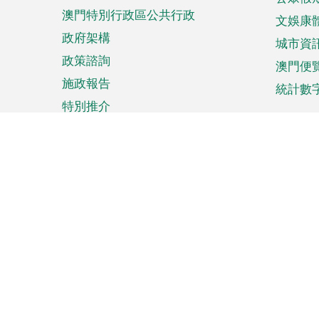
澳門特別行政區公共行政
文娛康
政府架構
城市資
政策諮詢
澳門便
施政報告
統計數
特別推介
來澳旅遊
商務
計劃行程
貿易投
觀光
澳門經
娛樂消閒
中小企
購物
市場資
節日盛事
知識產
網
網
頁