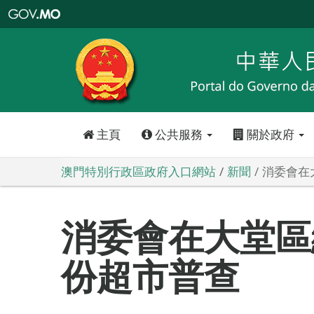
澳
門
特
別
行
政
區
政
府
入
口
網
站
主頁
公共服務
關於政府
澳門特別行政區政府入口網站
新聞
消委會在
消委會在大堂區
份超市普查