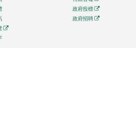
體
政府投標
訊
政府招聘
覽
字
及貿易
相關連結
資
手機應用程式目錄
貿會展
社交媒體目錄
商機和服務
專題網站目錄
訊
RSS訂閱目錄
權
表格下載