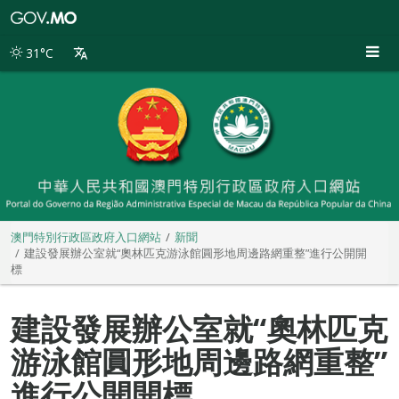
澳
門
特
31°C
別
行
政
區
政
府
入
口
網
站
澳門特別行政區政府入口網站
新聞
建設發展辦公室就“奧林匹克游泳館圓形地周邊路網重整”進行公開開
標
建設發展辦公室就“奧林匹克
游泳館圓形地周邊路網重整”
進行公開開標