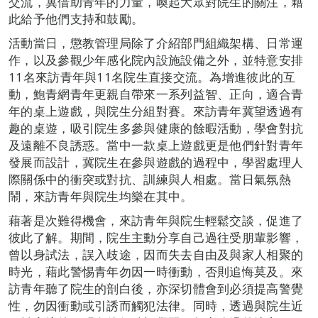
交流，冀借助青年的力量，喚起大眾對院生的關注，藉
此給予他們支持和鼓勵。
活動當日，懲教管理局除了介紹部門組織架構、日常運
作，以及參觀少年感化院內設施設備之外，並特意安排
11名來訪青年與11名院生直接交流。為增進彼此的互
動，鮑青網青年更親自帶來一系列益智、正向，適合青
年的桌上遊戲，與院生分組對賽。來訪青年冀望透過有
趣的桌遊，吸引院生多參與健康的餘暇活動，學會對抗
及遠離不良誘惑。當中一款桌上遊戲更是他們針對青年
發展而設計，冀院生在參與遊戲的過程中，學習處理人
際關係中的衝突或對抗、訓練與人相處。當日氣氛熱
鬧，來訪青年與院生均樂在其中。
藉著是次難得機會，來訪青年與院生輕鬆交談，促進了
彼此了解。期間，院生主動分享自己過往受朋輩影響，
曾以身試法，誤入歧途，因而失去自由及與家人相聚的
時光，藉此警惕青年勿因一時衝動，否則追悔莫及。來
訪青年聽了院生的剖白後，亦深切體會到必須提高警覺
性，勿因衝動或引誘而觸犯法律。同時，透過與院生近