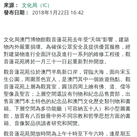
來源：
文化局（IC）
發布日期：
2018年1月22日 16:42
文化局澳門博物館觀音蓮花苑去年受“天鴿”影響，建築
物內外嚴重損壞。為確保公眾安全及提供優質服務，經
對建築物進行全面評估及進行一系列的維修工程後，觀
音蓮花苑將於一月三十一日起重新對外開放。
觀音蓮花苑位於澳門半島新口岸，背臨大海，面向宋玉
生公園，周圍景色宜人，是澳門其中一個旅遊熱點。觀
音蓮花苑上層為觀賞室，圓頂四周上繪有佛、道、儒等
聖像及聖言；上層空間還設有刊物和紀念品售賣部，出
售富澳門本土特色的紀念品和澳門文化歷史類刊物和書
籍。下層空間為多功能廳（可容納五十人）和小型圖書
館，放置有八百餘冊中外不同宗教和哲學思想方面的書
籍、音像製品供讀者研究和閱覽。
觀音蓮花苑開放時間為上午十時至下午六時，逢星期五