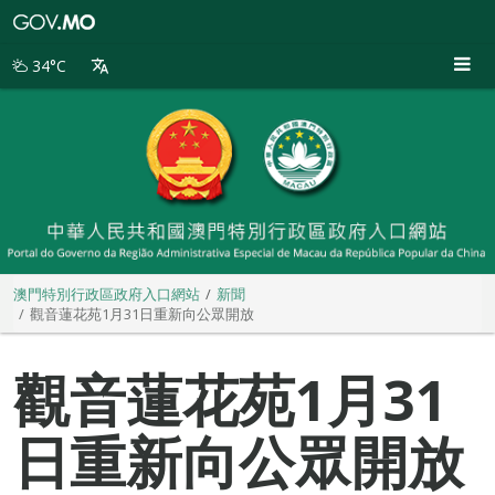
澳
門
特
34°C
別
行
政
區
政
府
入
口
網
站
澳門特別行政區政府入口網站
新聞
觀音蓮花苑1月31日重新向公眾開放
觀音蓮花苑1月31
日重新向公眾開放