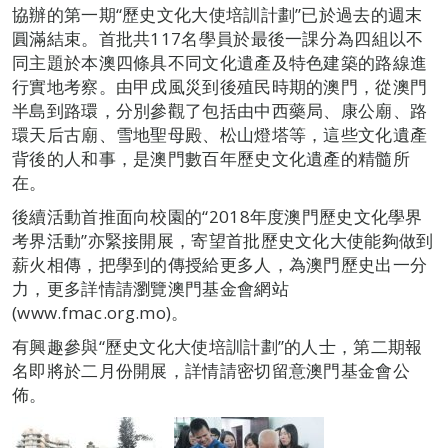
協辦的第一期“歷史文化大使培訓計劃”已於過去的週末
圓滿結束。首批共117名學員於最後一課分為四組以不
同主題於本澳四條具不同文化遺產及特色建築的路線進
行實地考察。由甲戌風災到後殖民時期的澳門，從澳門
半島到路環，分別參觀了包括由中西藥局、康公廟、路
環天后古廟、雪地聖母殿、松山燈塔等，這些文化遺產
背後的人和事，是澳門數百年歷史文化遺產的精髓所
在。
後續活動首推面向校園的“2018年度澳門歷史文化學界
考界活動”亦緊接開展，寄望首批歷史文化大使能夠做到
薪火相傳，把學到的傳授給更多人，為澳門歷史出一分
力，更多詳情請瀏覽澳門基金會網站
(www.fmac.org.mo)。
有興趣參與“歷史文化大使培訓計劃”的人士，第二期報
名即將於二月份開展，詳情請密切留意澳門基金會公
佈。