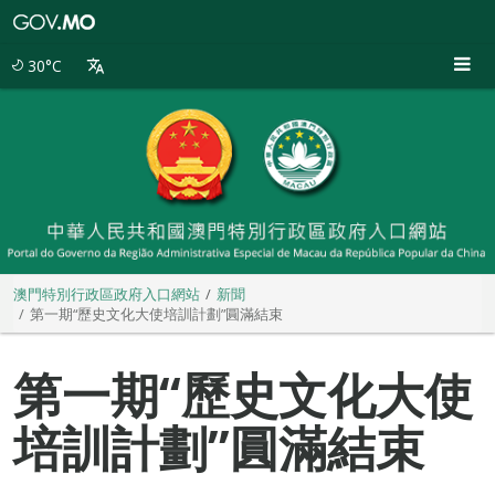
澳
門
特
30°C
別
行
政
區
政
府
入
口
網
站
澳門特別行政區政府入口網站
新聞
第一期“歷史文化大使培訓計劃”圓滿結束
第一期“歷史文化大使
培訓計劃”圓滿結束