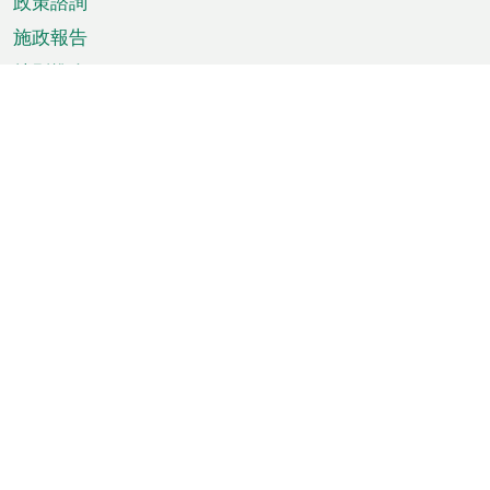
政策諮詢
施政報告
特別推介
澳門資訊
天氣
交通
公眾假期
文娛康體
城市資訊
澳門便覽
統計數字
公佈告示
新聞