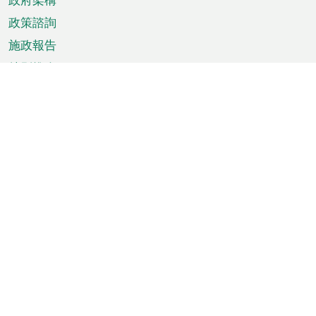
政策諮詢
施政報告
特別推介
澳門資訊
天氣
交通
公眾假期
文娛康體
城市資訊
澳門便覽
統計數字
公佈告示