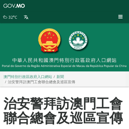
澳
門
特
32°C
別
行
政
區
政
府
入
口
網
站
澳門特別行政區政府入口網站
新聞
治安警拜訪澳門工會聯合總會及巡區宣傳
治安警拜訪澳門工會
聯合總會及巡區宣傳