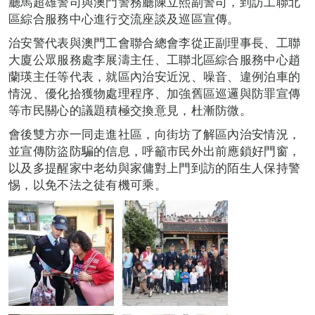
廳馬超雄警司與澳門警務廳陳立熙副警司，到訪工聯北
區綜合服務中心進行交流座談及巡區宣傳。
治安警代表與澳門工會聯合總會李從正副理事長、工聯
大廈公眾服務處李展濤主任、工聯北區綜合服務中心趙
蘭瑛主任等代表，就區內治安近況、噪音、違例泊車的
情況、優化拾獲物處理程序、加強舊區巡邏與防罪宣傳
等市民關心的議題積極交換意見，杜漸防微。
會後雙方亦一同走進社區，向街坊了解區內治安情況，
並宣傳防盜防騙的信息，呼籲市民外出前應鎖好門窗，
以及多提醒家中老幼與家傭對上門到訪的陌生人保持警
惕，以免不法之徒有機可乘。